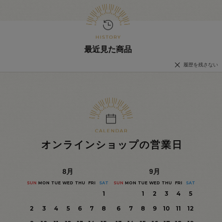
最近見た商品
履歴を残さない
オンラインショップの営業日
8
月
9
月
SUN
MON
TUE
WED
THU
FRI
SAT
SUN
MON
TUE
WED
THU
FRI
SAT
1
1
2
3
4
5
2
3
4
5
6
7
8
6
7
8
9
10
11
12