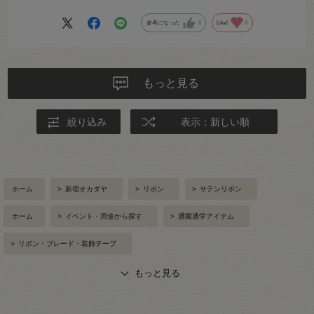
参考になった
0
Like!
0
もっと見る
絞り込み
表示：新しい順
ホーム
>
新宿オカダヤ
>
リボン
>
サテンリボン
ホーム
>
イベント・用途から探す
>
通園通学アイテム
>
リボン・ブレード・装飾テープ
もっと見る