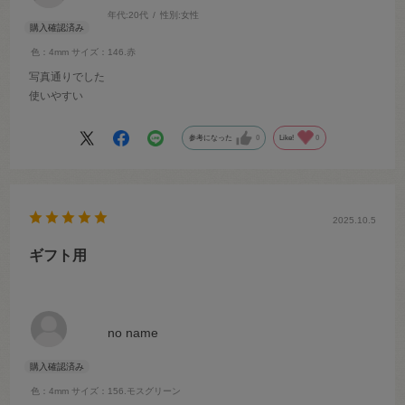
年代:
20代
性別:
女性
色：4mm
サイズ：146.赤
写真通りでした
使いやすい
参考になった
0
Like!
0
2025.10.5
ギフト用
no name
色：4mm
サイズ：156.モスグリーン