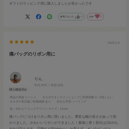
ギフトのラッピング用に購入しましたが良かったです
参考になった
0
Like!
0
2025.4.3
痛バッグのリボン用に
りん
年代:
30代
性別:
女性
商品の用途
:イベント
オカダヤオンラインショップご利用回数
:4～5回くらい
オカダヤ実店舗ご利用経験
:あり
好きな手芸
:ソーイング
色：334.ピーコックグリーン
サイズ：12mm
痛バッグにつけるリボン用に買いました。豊富な幅の長さがあって助
かりました。かわいいリボンができました！最後に巻く部分は10cmも
あれば足ります。店舗だと50cmからしか買えず、オンラインだと