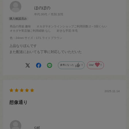
ほのぼの
年代:
30代
性別:
女性
商品の用途
:趣味
オカダヤオンラインショップご利用回数
:2～3回くらい
オカダヤ実店舗ご利用経験
:なし
好きな手芸
:羊毛
色：24mm
サイズ：171.ライトブラウン
上品なりぼんです
また配送においても丁寧に対応していただいた
参考になった
0
Like!
0
2025.11.14
想像通り
cat