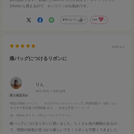
10cmから買えるので、オンラインがお勧めです。
参考になった
0
Like!
1
2025.4.3
痛バッグにつけるリボンに
りん
年代:
30代
性別:
女性
商品の用途
:イベント
オカダヤオンラインショップご利用回数
:4～5回くらい
オカダヤ実店舗ご利用経験
:あり
好きな手芸
:ソーイング
色：36mm
サイズ：334.ピーコックグリーン
痛バッグにつけるリボンに買いました。たくさん色の種類があるの
で、理想の緑色が見つかり嬉しいです！リボンも可愛くできました。