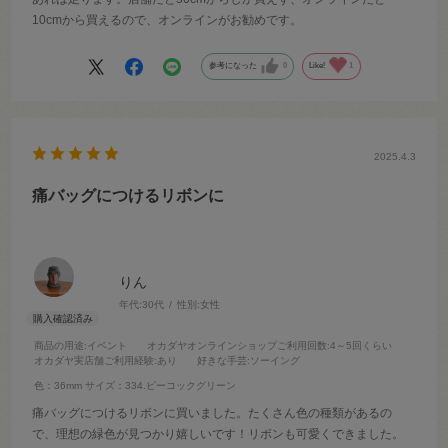
10cmから買えるので、オンラインがお勧めです。
参考になった
0
Like!
1
2025.4.3
痛バッグにつけるリボンに
りん
年代:
30代
性別:
女性
商品の用途
:イベント
オカダヤオンラインショップご利用回数
:4～5回くらい
オカダヤ実店舗ご利用経験
:あり
好きな手芸
:ソーイング
色：36mm
サイズ：334.ピーコックグリーン
痛バッグにつけるリボンに買いました。たくさん色の種類があるの
で、理想の緑色が見つかり嬉しいです！リボンも可愛くできました。