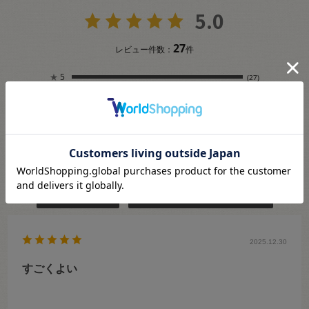
5.0
27
レビュー件数：
件
★
5
(27)
★
4
(0)
★
3
(0)
★
2
(0)
★
1
(0)
絞り込み
表示：新しい順
2025.12.30
すごくよい