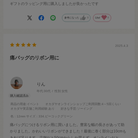
ギフトのラッピング用に購入しましたが良かったです
参考になった
0
Like!
0
2025.4.3
痛バッグのリボン用に
りん
年代:
30代
性別:
女性
商品の用途
:イベント
オカダヤオンラインショップご利用回数
:4～5回くらい
オカダヤ実店舗ご利用経験
:あり
好きな手芸
:ソーイング
色：12mm
サイズ：334.ピーコックグリーン
痛バッグにつけるリボン用に買いました。豊富な幅の長さがあって助
かりました。かわいいリボンができました！最後に巻く部分は10cmも
あれば足ります。店舗だと50cmからしか買えず、オンラインだと