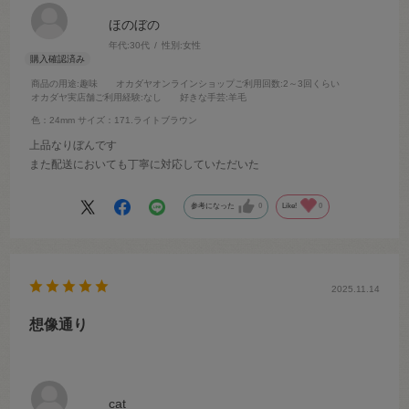
ほのぼの
年代:
30代
性別:
女性
商品の用途
:趣味
オカダヤオンラインショップご利用回数
:2～3回くらい
オカダヤ実店舗ご利用経験
:なし
好きな手芸
:羊毛
色：24mm
サイズ：171.ライトブラウン
上品なりぼんです
また配送においても丁寧に対応していただいた
参考になった
0
Like!
0
2025.11.14
想像通り
cat