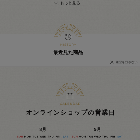
もっと見る
最近見た商品
履歴を残さない
オンラインショップの営業日
8
月
9
月
SUN
MON
TUE
WED
THU
FRI
SAT
SUN
MON
TUE
WED
THU
FRI
SAT