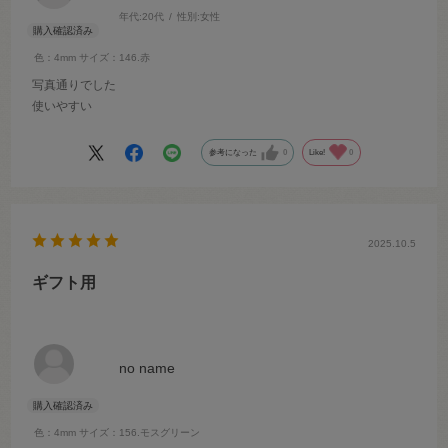
年代:
20代
性別:
女性
色：4mm
サイズ：146.赤
写真通りでした
使いやすい
参考になった
0
Like!
0
2025.10.5
ギフト用
no name
色：4mm
サイズ：156.モスグリーン