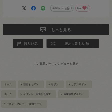
参考になった
0
Like!
0
もっと見る
絞り込み
表示：新しい順
この商品の全てのレビューを見る
ホーム
>
新宿オカダヤ
>
リボン
>
サテンリボン
ホーム
>
イベント・用途から探す
>
通園通学アイテム
>
リボン・ブレード・装飾テープ