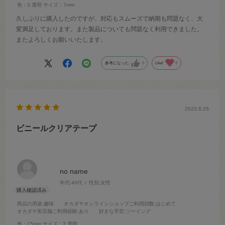
色：3.透明
サイズ：7mm
久しぶりに購入したのですが、対応もスムーズで納期も問題なく、大
変満足しております。また製品についても問題なく利用できました。
またよろしくお願いいたします。
参考になった
0
Like!
0
2023.8.26
ビニールクリアテープ
no name
年代:
40代
性別:
女性
商品の用途
:趣味
オカダヤオンラインショップご利用回数
:はじめて
オカダヤ実店舗ご利用経験
:あり
好きな手芸
:ソーイング
色：15mm
サイズ：3.透明