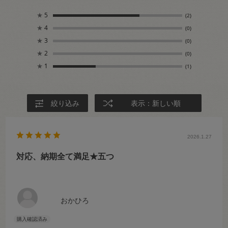
★
5
(2)
★
4
(0)
★
3
(0)
★
2
(0)
★
1
(1)
絞り込み
表示：新しい順
2026.1.27
対応、納期全て満足★五つ
おかひろ