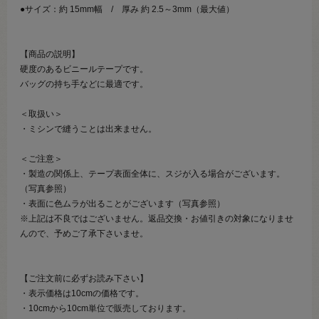
●サイズ：約 15mm幅 / 厚み 約 2.5～3mm（最大値）
【商品の説明】
硬度のあるビニールテープです。
バッグの持ち手などに最適です。
＜取扱い＞
・ミシンで縫うことは出来ません。
＜ご注意＞
・製造の関係上、テープ表面全体に、スジが入る場合がございます。
（写真参照）
・表面に色ムラが出ることがございます（写真参照）
※上記は不良ではございません。返品交換・お値引きの対象になりませ
んので、予めご了承下さいませ。
【ご注文前に必ずお読み下さい】
・表示価格は10cmの価格です。
・10cmから10cm単位で販売しております。