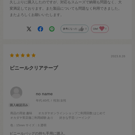
久しぶりに購入したのですが、対応もスムーズで納期も問題なく、大
変満足しております。また製品についても問題なく利用できました。
またよろしくお願いいたします。
参考になった
0
Like!
0
2023.8.26
ビニールクリアテープ
no name
年代:
40代
性別:
女性
商品の用途
:趣味
オカダヤオンラインショップご利用回数
:はじめて
オカダヤ実店舗ご利用経験
:あり
好きな手芸
:ソーイング
色：15mm
サイズ：3.透明
ビニールバッグの持ち手用に購入。