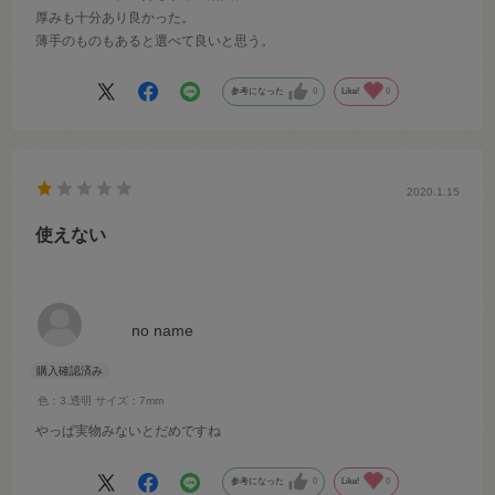
厚みも十分あり良かった。
薄手のものもあると選べて良いと思う。
参考になった
0
Like!
0
2020.1.15
使えない
no name
色：3.透明
サイズ：7mm
やっぱ実物みないとだめですね
参考になった
0
Like!
0