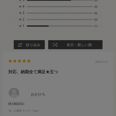
(2)
★
4
(0)
★
3
(0)
★
2
(0)
★
1
(1)
絞り込み
表示：新しい順
2026.1.27
対応、納期全て満足★五つ
おかひろ
色：3.透明
サイズ：7mm