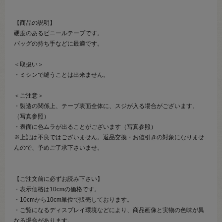
【商品の説明】
硬度のあるビニールテープです。
バッグの持ち手などに最適です。
＜取扱い＞
・ミシンで縫うことは出来ません。
＜ご注意＞
・製造の関係上、テープ表面全体に、スジが入る場合がございます。
（写真参照）
・表面に色ムラが出ることがございます（写真参照）
※上記は不良ではございません。返品交換・お値引きの対象になりませ
んので、予めご了承下さいませ。
【ご注文前に必ずお読み下さい】
・表示価格は10cmの価格です。
・10cmから10cm単位で販売しております。
・ご覧になるディスプレイ環境などにより、商品画像と実物の色味が異
なる場合があります。