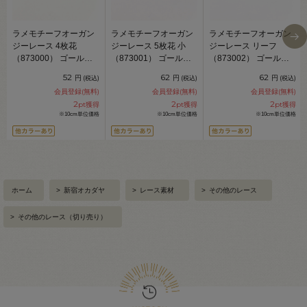
ラメモチーフオーガン
ラメモチーフオーガン
ラメモチーフオーガン
ジーレース 4枚花
ジーレース 5枚花 小
ジーレース リーフ
（873000） ゴールド
（873001） ゴールド
（873002） ゴールド
07Ac99_
07Ac99_
07Ac99_
52
62
62
円
円
円
(税込)
(税込)
(税込)
会員登録(無料)
会員登録(無料)
会員登録(無料)
2
2
2
pt獲得
pt獲得
pt獲得
※10cm単位価格
※10cm単位価格
※10cm単位価格
ホーム
>
新宿オカダヤ
>
レース素材
>
その他のレース
>
その他のレース（切り売り）