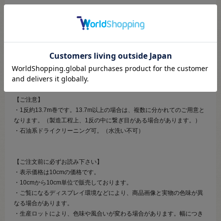
【商品の説明】
オーガンジー生地に上品な色味のラメ糸でお花を刺繍した愛らしいモチ
ーフレースです。
テープ状で使うのはもちろん、お花をカットしモチーフとして衣装や小
物に散らしても素敵です。
【ご注意】
・1反約13.7m巻です。13.7m以上の場合は、複数に分かれてのご用意と
なります。（製造工程上、1反の中に繋ぎ目がある場合があります。）
・石油系ドライクリーニング可。（水洗い不可）
【ご注文前に必ずお読み下さい】
・表示価格は10cmの価格です。
・10cmから10cm単位で販売しております。
・ご覧になるディスプレイ環境などにより、商品画像と実物の色味が異
なる場合があります。
・生産ロットにより、色味や風合いが変わる場合があります。幅につき