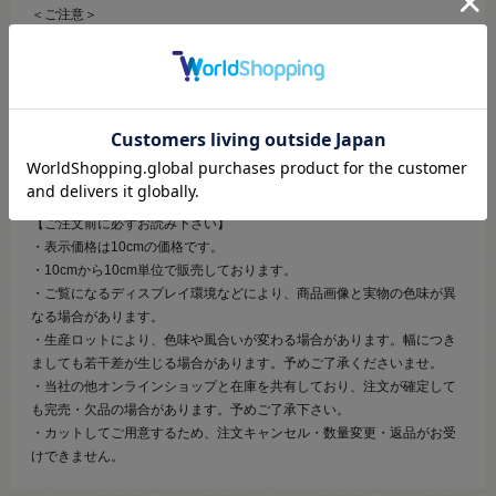
＜ご注意＞
・製造の工程上、1反の中に繋ぎ目がある場合があります。
・1反15mです。15m以上の場合は、複数に分かれての納品となります。
・同じ色でも、ロットやサイズ幅により色がかなり異なる場合がありま
す。
・記載のサイズ幅よりも多少前後する場合があります。
※上記は返品交換の対象になりません。予めご了承ください。
【ご注文前に必ずお読み下さい】
・表示価格は10cmの価格です。
・10cmから10cm単位で販売しております。
・ご覧になるディスプレイ環境などにより、商品画像と実物の色味が異
なる場合があります。
・生産ロットにより、色味や風合いが変わる場合があります。幅につき
ましても若干差が生じる場合があります。予めご了承くださいませ。
・当社の他オンラインショップと在庫を共有しており、注文が確定して
も完売・欠品の場合があります。予めご了承下さい。
・カットしてご用意するため、注文キャンセル・数量変更・返品がお受
けできません。