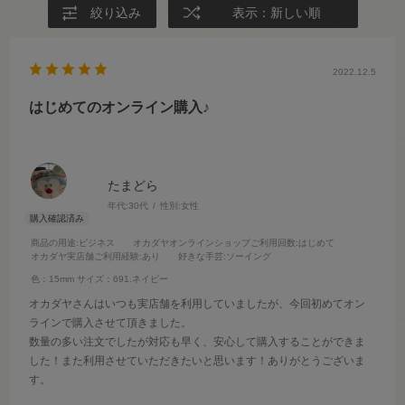
絞り込み
表示：新しい順
2022.12.5
はじめてのオンライン購入♪
たまどら
年代:
30代
性別:
女性
商品の用途
:ビジネス
オカダヤオンラインショップご利用回数
:はじめて
オカダヤ実店舗ご利用経験
:あり
好きな手芸
:ソーイング
色：15mm
サイズ：691.ネイビー
オカダヤさんはいつも実店舗を利用していましたが、今回初めてオン
ラインで購入させて頂きました。
数量の多い注文でしたが対応も早く、安心して購入することができま
した！また利用させていただきたいと思います！ありがとうございま
す。