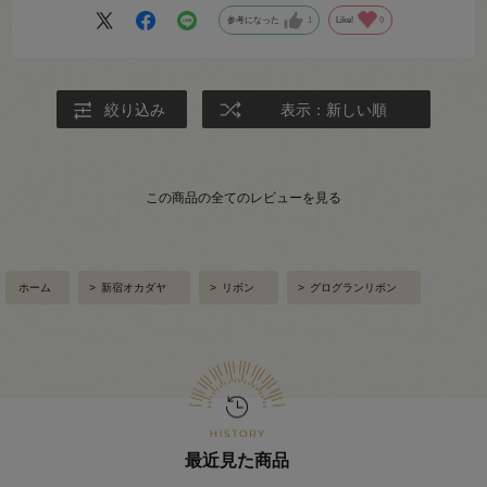
参考になった
1
Like!
0
絞り込み
表示：新しい順
この商品の全てのレビューを見る
ホーム
>
新宿オカダヤ
>
リボン
>
グログランリボン
最近見た商品