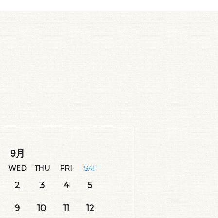
9
月
WED
THU
FRI
SAT
2
3
4
5
9
10
11
12