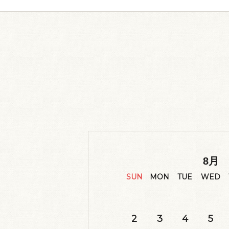
8
月
SUN
MON
TUE
WED
2
3
4
5