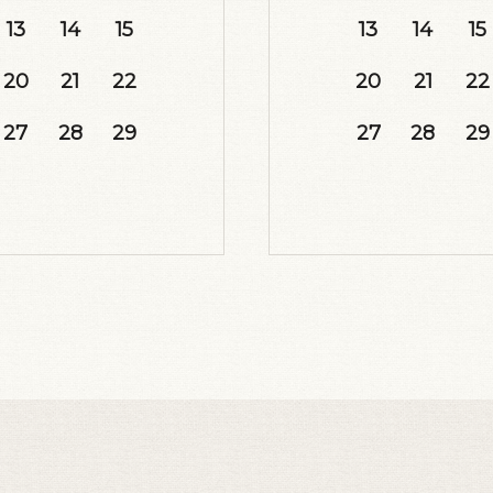
13
14
15
13
14
15
20
21
22
20
21
22
27
28
29
27
28
29