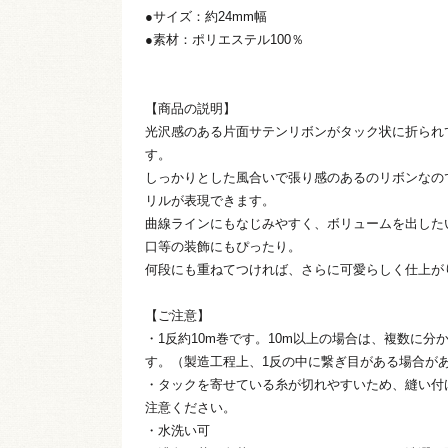
●サイズ：約24mm幅
●素材：ポリエステル100％
【商品の説明】
光沢感のある片面サテンリボンがタック状に折られ
す。
しっかりとした風合いで張り感のあるのリボンなの
リルが表現できます。
曲線ラインにもなじみやすく、ボリュームを出した
口等の装飾にもぴったり。
何段にも重ねてつければ、さらに可愛らしく仕上が
【ご注意】
・1反約10m巻です。10m以上の場合は、複数に分
す。（製造工程上、1反の中に繋ぎ目がある場合が
・タックを寄せている糸が切れやすいため、縫い付
注意ください。
・水洗い可