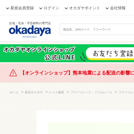
新規会員登録
ログイン
オカダヤポイント
会社情報
生地・毛糸・手芸材料の専門店
【オンラインショップ】熊本地震による配送の影響
>
>
>
>
ホーム
新宿オカダヤ
レース素材
プリーツレース・フリルレース
プリーツレ