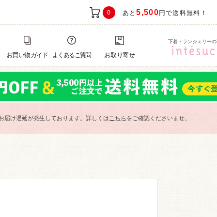
5,500
0
あと
円で送料無料！
下着・ランジェリーの
お買い物ガイド
よくあるご質問
お取り寄せ
お届け遅延が発生しております。詳しくは
こちら
をご確認くださいませ。