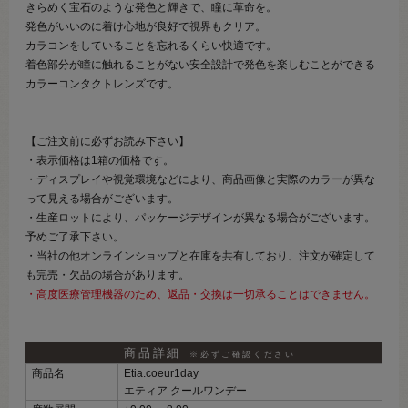
きらめく宝石のような発色と輝きで、瞳に革命を。
発色がいいのに着け心地が良好で視界もクリア。
カラコンをしていることを忘れるくらい快適です。
着色部分が瞳に触れることがない安全設計で発色を楽しむことができる
カラーコンタクトレンズです。
【ご注文前に必ずお読み下さい】
・表示価格は1箱の価格です。
・ディスプレイや視覚環境などにより、商品画像と実際のカラーが異な
って見える場合がございます。
・生産ロットにより、パッケージデザインが異なる場合がございます。
予めご了承下さい。
・当社の他オンラインショップと在庫を共有しており、注文が確定して
も完売・欠品の場合があります。
・高度医療管理機器のため、返品・交換は一切承ることはできません。
商品詳細
※必ずご確認ください
商品名
Etia.coeur1day
エティア クールワンデー