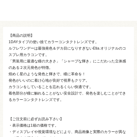
【商品の説明】
1DAYタイプの使い捨てカラーコンタクトレンズです。
ルフレワンデーは最強発色＆デカ目になりすぎないEtia.オリジナルのコ
スプレ用カラコンです。
「男装用に最適な瞳の大きさ」「シャープな輝き」にこだわった立体感
のある２次元発色が特徴。
煌めく星のような発色と輝きで、瞳に革命を！
発色がいいのに着け心地が良好で視界もクリア。
カラコンをしていることを忘れるくらい快適です。
着色部分が瞳に触れることがない安全設計で、発色を楽しむことができ
るカラーコンタクトレンズです。
【ご注文前に必ずお読み下さい】
・表示価格は1箱の価格です。
・ディスプレイや視覚環境などにより、商品画像と実際のカラーが異な