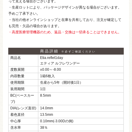
って見える場合がございます。
・生産ロットにより、パッケージデザインが異なる場合がございます。
予めご了承下さい。
・当社の他オンラインショップと在庫を共有しており、注文が確定して
も完売・欠品の場合があります。
・高度医療管理機器のため、返品・交換は一切承ることはできません。
商品詳細
※必ずご確認ください
商品名
Etia.reflet1day
エティア ルフレワンデー
度数展開
±0.00～‐8.00
内容数量
1箱6枚入
使用期限
生産から5年（開封後1日）
装用期間
1日
BC(ベースカー
8.5mm
ブ)
DIA(レンズ直径)
14.0mm
着色直径
13.5mm
中心厚
0.10mm(-3.00Dの例)
含水率
38％