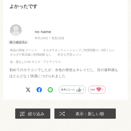
よかったです
no name
年代:
40代
性別:
女性
商品の用途
:イベント
オカダヤオンラインショップご利用回数
:2～3回くらい
オカダヤ実店舗ご利用経験
:なし
好きな手芸
:レジン
色：度なし0.00
サイズ：アクアリウス
初めてのカラコンでしたが、水色の発色もキレイだし、目の違和感も
ほとんどなく快適につけられました
参考になった
0
Like!
0
絞り込み
表示：新しい順