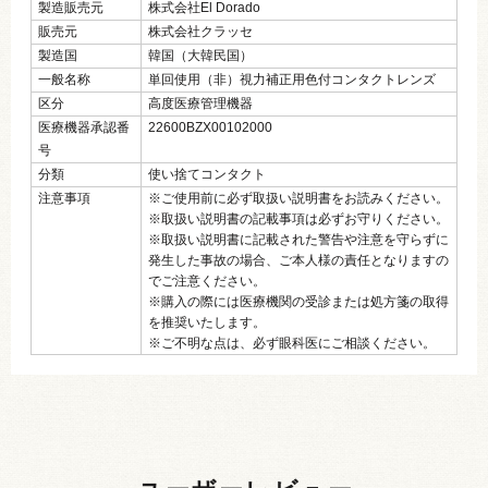
製造販売元
株式会社El Dorado
販売元
株式会社クラッセ
製造国
韓国（大韓民国）
一般名称
単回使用（非）視力補正用色付コンタクトレンズ
区分
高度医療管理機器
医療機器承認番
22600BZX00102000
号
分類
使い捨てコンタクト
注意事項
※ご使用前に必ず取扱い説明書をお読みください。
※取扱い説明書の記載事項は必ずお守りください。
※取扱い説明書に記載された警告や注意を守らずに
発生した事故の場合、ご本人様の責任となりますの
でご注意ください。
※購入の際には医療機関の受診または処方箋の取得
を推奨いたします。
※ご不明な点は、必ず眼科医にご相談ください。