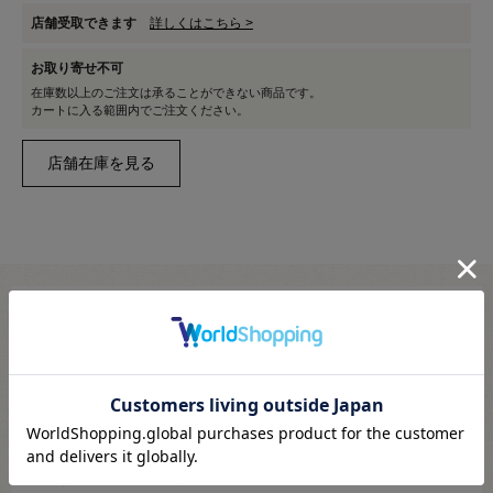
店舗受取できます
詳しくはこちら >
お取り寄せ不可
在庫数以上のご注文は承ることができない商品です。
カートに入る範囲内でご注文ください。
【商品の説明】
1DAYタイプの使い捨てカラーコンタクトレンズです。
★最強発色のクラッセオリジナルカラコン！★
★いつでもどこでも宝石発色。★
★面倒なお手入れ不要で清潔です。★
アニメや漫画の2次元発色をリアルに再現。
便利なワンデータイプです。