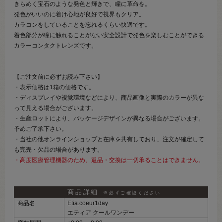
きらめく宝石のような発色と輝きで、瞳に革命を。
発色がいいのに着け心地が良好で視界もクリア。
カラコンをしていることを忘れるくらい快適です。
着色部分が瞳に触れることがない安全設計で発色を楽しむことができる
カラーコンタクトレンズです。
【ご注文前に必ずお読み下さい】
・表示価格は1箱の価格です。
・ディスプレイや視覚環境などにより、商品画像と実際のカラーが異な
って見える場合がございます。
・生産ロットにより、パッケージデザインが異なる場合がございます。
予めご了承下さい。
・当社の他オンラインショップと在庫を共有しており、注文が確定して
も完売・欠品の場合があります。
・高度医療管理機器のため、返品・交換は一切承ることはできません。
商品詳細
※必ずご確認ください
商品名
Etia.coeur1day
エティア クールワンデー