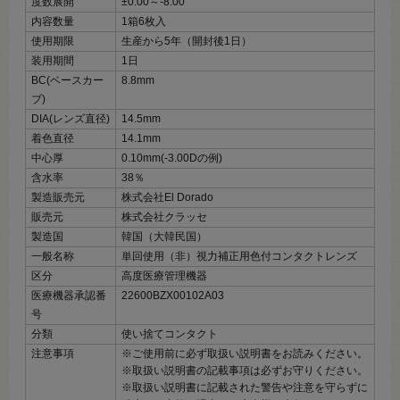
度数展開
±0.00～‐8.00
内容数量
1箱6枚入
使用期限
生産から5年（開封後1日）
装用期間
1日
BC(ベースカー
8.8mm
ブ)
DIA(レンズ直径)
14.5mm
着色直径
14.1mm
中心厚
0.10mm(-3.00Dの例)
含水率
38％
製造販売元
株式会社El Dorado
販売元
株式会社クラッセ
製造国
韓国（大韓民国）
一般名称
単回使用（非）視力補正用色付コンタクトレンズ
区分
高度医療管理機器
医療機器承認番
22600BZX00102A03
号
分類
使い捨てコンタクト
注意事項
※ご使用前に必ず取扱い説明書をお読みください。
※取扱い説明書の記載事項は必ずお守りください。
※取扱い説明書に記載された警告や注意を守らずに