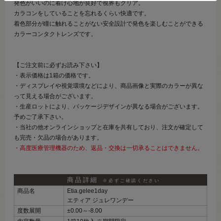
発色がいいのに着け心地が良好で視界もクリア。
カラコンをしていることを忘れるくらい快適です。
着色部分が瞳に触れることがない安全設計で発色を楽しむことができる
カラーコンタクトレンズです。
【ご注文前に必ずお読み下さい】
・表示価格は1箱の価格です。
・ディスプレイや視覚環境などにより、商品画像と実際のカラーが異な
って見える場合がございます。
・生産ロットにより、パッケージデザインが異なる場合がございます。
予めご了承下さい。
・当社の他オンラインショップと在庫を共有しており、注文が確定して
も完売・欠品の場合があります。
・高度医療管理機器のため、返品・交換は一切承ることはできません。
商品詳細
※必ずご確認ください
商品名
Etia.gelee1day
エティア ジュレワンデー
度数展開
±0.00～‐8.00