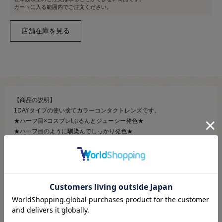
カートに入る範囲内でご注文ください。
【商品の説明】
1DAYタイプの使い捨てカラーコンタクトレンズです。
★ハーフ目×コスプレ!ぷるんとジューシー発色★
★ハーフ目のように馴染んでしっかり発色★
★今だけ10枚入り★
2次元から3次元へ。
リアルな表現にこだわるあなたへ贈るハーフ目カラコン。
瞳に馴染ませることにこだわり、フチなしのドットデザインを採用！
3トーングラデーションでハーフ感アップ。
コスプレ用はもちろん、イベント、パーティーシーン、音楽ステージ、
舞台などにも。