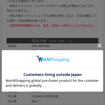
って見える場合がございます。
・生産ロットにより、パッケージデザインが異なる場合がございます。
予めご了承下さい。
・当社の他オンラインショップと在庫を共有しており、注文が確定して
も完売・欠品の場合があります。
・高度医療管理機器のため、返品・交換は一切承ることはできません。
商品詳細
※必ずご確認ください
商品名
Etia.reflet1day
エティア ルフレワンデー
度数展開
±0.00～‐8.00
内容数量
1箱6枚入
使用期限
生産から5年（開封後1日）
装用期間
1日
BC(ベースカー
8.5mm
ブ)
DIA(レンズ直径)
14.0mm
着色直径
13.5mm
中心厚
0.10mm(-3.00Dの例)
含水率
38％