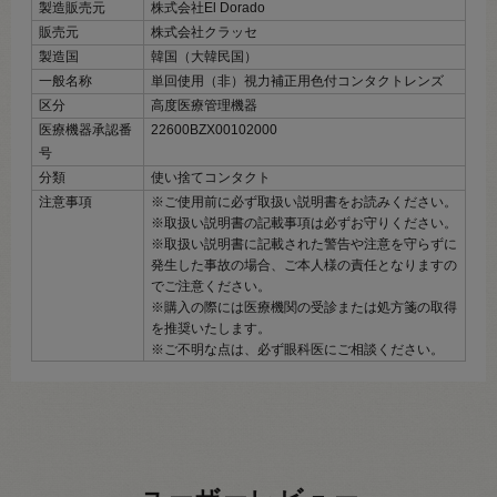
製造販売元
株式会社El Dorado
販売元
株式会社クラッセ
製造国
韓国（大韓民国）
一般名称
単回使用（非）視力補正用色付コンタクトレンズ
区分
高度医療管理機器
医療機器承認番
22600BZX00102000
号
分類
使い捨てコンタクト
注意事項
※ご使用前に必ず取扱い説明書をお読みください。
※取扱い説明書の記載事項は必ずお守りください。
※取扱い説明書に記載された警告や注意を守らずに
発生した事故の場合、ご本人様の責任となりますの
でご注意ください。
※購入の際には医療機関の受診または処方箋の取得
を推奨いたします。
※ご不明な点は、必ず眼科医にご相談ください。