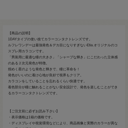
【商品の説明】
1DAYタイプの使い捨てカラーコンタクトレンズです。
ルフレワンデーは最強発色＆デカ目になりすぎないEtia.オリジナルのコ
スプレ用カラコンです。
「男装用に最適な瞳の大きさ」「シャープな輝き」にこだわった立体感
のある２次元発色が特徴。
煌めく星のような発色と輝きで、瞳に革命を！
発色がいいのに着け心地が良好で視界もクリア。
カラコンをしていることを忘れるくらい快適です。
着色部分が瞳に触れることがない安全設計で、発色を楽しむことができ
るカラーコンタクトレンズです。
【ご注文前に必ずお読み下さい】
・表示価格は1箱の価格です。
・ディスプレイや視覚環境などにより、商品画像と実際のカラーが異な