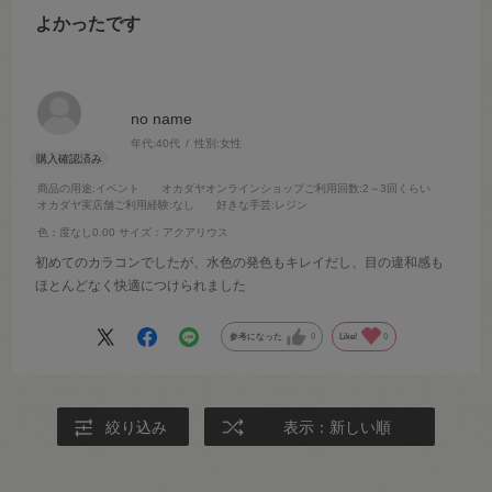
よかったです
no name
年代:
40代
性別:
女性
商品の用途
:イベント
オカダヤオンラインショップご利用回数
:2～3回くらい
オカダヤ実店舗ご利用経験
:なし
好きな手芸
:レジン
色：度なし0.00
サイズ：アクアリウス
初めてのカラコンでしたが、水色の発色もキレイだし、目の違和感も
ほとんどなく快適につけられました
参考になった
0
Like!
0
絞り込み
表示：新しい順