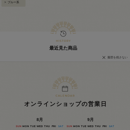
>
ブルー系
最近見た商品
履歴を残さない
オンラインショップの営業日
8
月
9
月
SUN
MON
TUE
WED
THU
FRI
SAT
SUN
MON
TUE
WED
THU
FRI
SAT