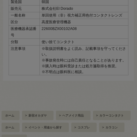
製造国
韓国
販売元
株式会社El Dorado
一般名称
単回使用（非）視力補正用色付コンタクトレンズ
区分
高度医療管理機器
医療機器承認番
22600BZX00102A08
号
分類
使い捨てコンタクト
注意事項
※取扱説明書をよく読み、記載事項を守ってくださ
い。
※事故発生時には自己責任となることがあります。
※購入時は眼科受診または処方箋取得を推奨。
※不明点は眼科医に相談。
ホーム
>
新宿オカダヤ
>
ヘアメイク用品
>
カラーコンタクト
ホーム
>
イベント・用途から探す
>
コスプレ
>
カラコン