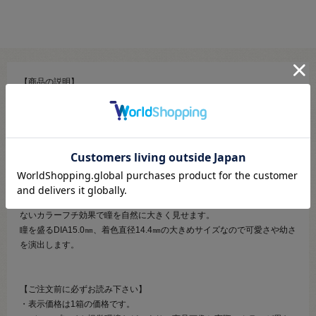
【商品の説明】
”光を閉じ込めたカラコン”
エティアプリズムは白いキャッチライト入りのデザインだから、どんな
場所でも瞳がキラキラと輝き華やかな印象に！
キャッチライトとは人物撮影の際、ストロボやレフ版を使用し瞳の中に
入れる光のこと。
自撮りアプリを通すと瞳のキャッチライトが強調され、さらにキラキラ
と光り輝く印象的な瞳に!
4toneカラーでグラデーションがかかったような発色を実現！また主張し
ないカラーフチ効果で瞳を自然に大きく見せます。
瞳を盛るDIA15.0㎜、着色直径14.4㎜の大きめサイズなので可愛さや幼さ
を演出します。
【ご注文前に必ずお読み下さい】
・表示価格は1箱の価格です。