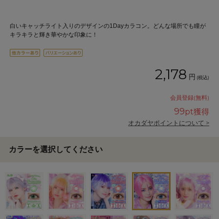
白いキャッチライト入りのデザインの1Dayカラコン。どんな場所でも瞳が
キラキラと輝き華やかな印象に！
2,178
円
(税込)
会員登録(無料)
99
pt獲得
オカダヤポイントについて >
カラーを選択してください