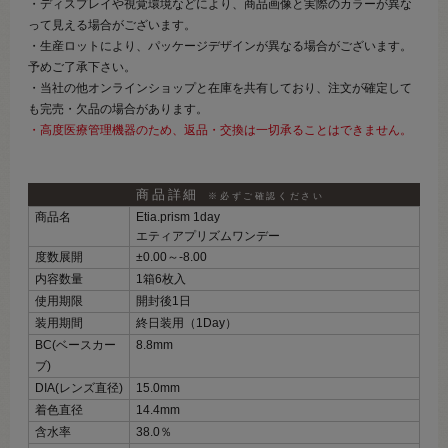
・ディスプレイや視覚環境などにより、商品画像と実際のカラーが異な
って見える場合がございます。
・生産ロットにより、パッケージデザインが異なる場合がございます。
予めご了承下さい。
・当社の他オンラインショップと在庫を共有しており、注文が確定して
も完売・欠品の場合があります。
・高度医療管理機器のため、返品・交換は一切承ることはできません。
商品詳細
※必ずご確認ください
商品名
Etia.prism 1day
エティアプリズムワンデー
度数展開
±0.00～‐8.00
内容数量
1箱6枚入
使用期限
開封後1日
装用期間
終日装用（1Day）
BC(ベースカー
8.8mm
ブ)
DIA(レンズ直径)
15.0mm
着色直径
14.4mm
含水率
38.0％