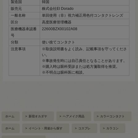
製造国
韓国
販売元
株式会社El Dorado
一般名称
単回使用（非）視力補正用色付コンタクトレンズ
区分
高度医療管理機器
医療機器承認番
22600BZX00102A08
号
分類
使い捨てコンタクト
注意事項
※取扱説明書をよく読み、記載事項を守ってくださ
い。
※事故発生時には自己責任となることがあります。
※購入時は眼科受診または処方箋取得を推奨。
※不明点は眼科医に相談。
ホーム
>
新宿オカダヤ
>
ヘアメイク用品
>
カラーコンタクト
ホーム
>
イベント・用途から探す
>
コスプレ
>
カラコン