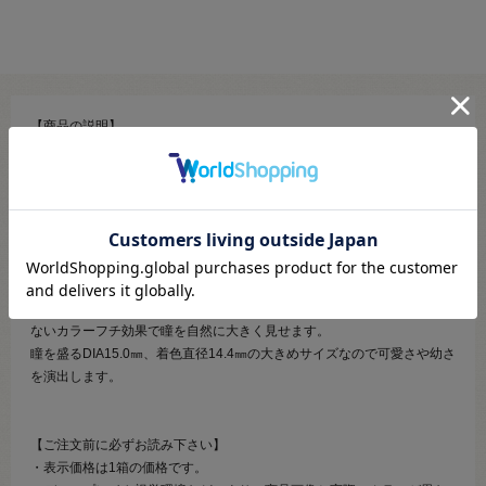
【商品の説明】
”光を閉じ込めたカラコン”
エティアプリズムは白いキャッチライト入りのデザインだから、どんな
場所でも瞳がキラキラと輝き華やかな印象に！
キャッチライトとは人物撮影の際、ストロボやレフ版を使用し瞳の中に
入れる光のこと。
自撮りアプリを通すと瞳のキャッチライトが強調され、さらにキラキラ
と光り輝く印象的な瞳に!
4toneカラーでグラデーションがかかったような発色を実現！また主張し
ないカラーフチ効果で瞳を自然に大きく見せます。
瞳を盛るDIA15.0㎜、着色直径14.4㎜の大きめサイズなので可愛さや幼さ
を演出します。
【ご注文前に必ずお読み下さい】
・表示価格は1箱の価格です。