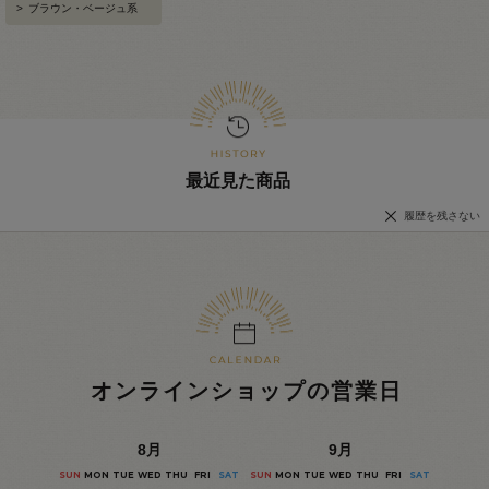
>
ブラウン・ベージュ系
最近見た商品
履歴を残さない
オンラインショップの営業日
8
月
9
月
SUN
MON
TUE
WED
THU
FRI
SAT
SUN
MON
TUE
WED
THU
FRI
SAT