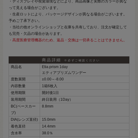
・ディスプレイや視覚環境などにより、商品画像と実際のカラーが異な
って見える場合がございます。
・生産ロットにより、パッケージデザインが異なる場合がございます。
予めご了承下さい。
・当社の他オンラインショップと在庫を共有しており、注文が確定して
も完売・欠品の場合があります。
・高度医療管理機器のため、返品・交換は一切承ることはできません。
商品詳細
※必ずご確認ください
商品名
Etia.prism 1day
エティアプリズムワンデー
度数展開
±0.00～‐8.00
内容数量
1箱6枚入
使用期限
開封後1日
装用期間
終日装用（1Day）
BC(ベースカー
8.8mm
ブ)
DIA(レンズ直径)
15.0mm
着色直径
14.4mm
含水率
38.0％