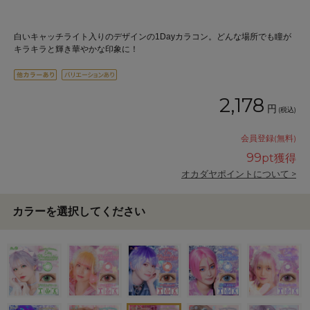
白いキャッチライト入りのデザインの1Dayカラコン。どんな場所でも瞳が
キラキラと輝き華やかな印象に！
2,178
円
(税込)
会員登録(無料)
99
pt獲得
オカダヤポイントについて >
カラーを選択してください