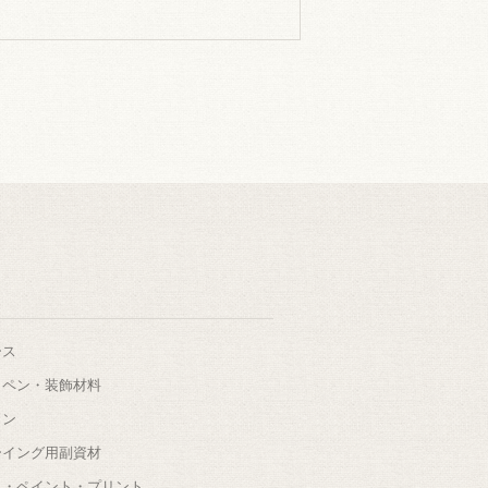
ース
ッペン・装飾材料
タン
ーイング用副資材
色・ペイント・プリント