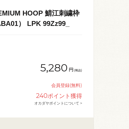
REMIUM HOOP 鯖江刺繍枠
ABA01） LPK 99Zz99_
5,280
円
(税込)
会員登録(無料)
240
ポイント獲得
オカダヤポイントについて >