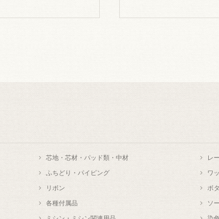
芯地・芯材・パッド類・中材
レ
ふちどり・パイピング
ワ
リボン
ボ
各種付属品
ソ
ミシン・ミシン関連用品
染