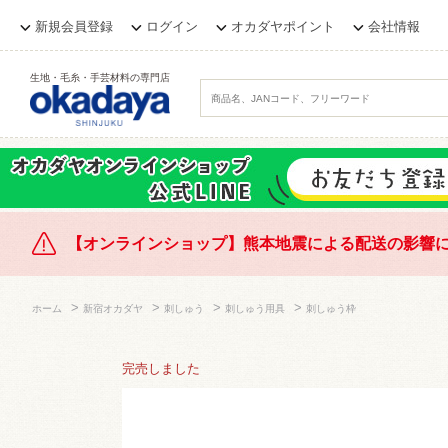
新規会員登録
ログイン
オカダヤポイント
会社情報
生地・毛糸・手芸材料の専門店
【オンラインショップ】熊本地震による配送の影響
>
>
>
>
ホーム
新宿オカダヤ
刺しゅう
刺しゅう用具
刺しゅう枠
完売しました