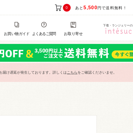
5,500
0
あと
円で送料無料！
下着・ランジェリーの
お買い物ガイド
よくあるご質問
お取り寄せ
お届け遅延が発生しております。詳しくは
こちら
をご確認くださいませ。