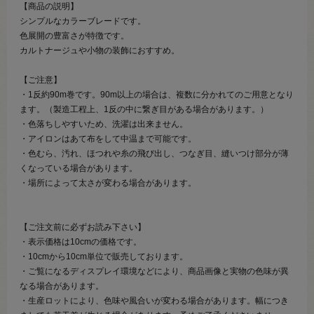
【商品の説明】
シンプルなカラーブレードです。
色展開の豊富さが特徴です。
カルトナージュや小物の装飾におすすめ。
【ご注意】
・1反約90m巻です。90m以上の場合は、複数に分かれてのご用意となり
ます。（製造工程上、1反の中に繋ぎ目がある場合があります。）
・色落ちしやすいため、洗濯は出来ません。
・アイロンはあて布をして中温まで可能です。
・色むら、汚れ、ほつれや糸の飛び出し、つなぎ目、縫いつけ部分が薄
くなっている場合があります。
・場所によって太さが変わる場合があります。
【ご注文前に必ずお読み下さい】
・表示価格は10cmの価格です。
・10cmから10cm単位で販売しております。
・ご覧になるディスプレイ環境などにより、商品画像と実物の色味が異
なる場合があります。
・生産ロットにより、色味や風合いが変わる場合があります。幅につき