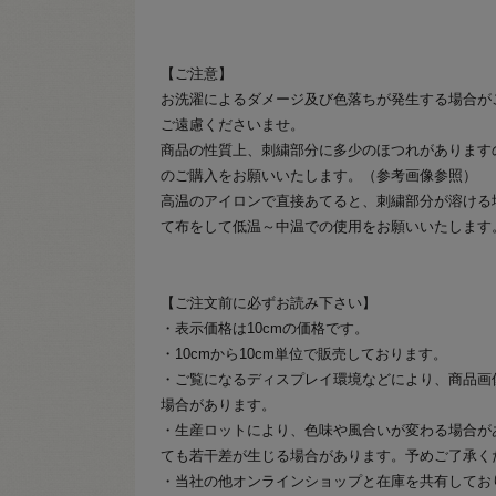
【ご注意】
お洗濯によるダメージ及び色落ちが発生する場合が
ご遠慮くださいませ。
商品の性質上、刺繍部分に多少のほつれがあります
のご購入をお願いいたします。（参考画像参照）
高温のアイロンで直接あてると、刺繍部分が溶ける
て布をして低温～中温での使用をお願いいたします
【ご注文前に必ずお読み下さい】
・表示価格は10cmの価格です。
・10cmから10cm単位で販売しております。
・ご覧になるディスプレイ環境などにより、商品画
場合があります。
・生産ロットにより、色味や風合いが変わる場合が
ても若干差が生じる場合があります。予めご了承く
・当社の他オンラインショップと在庫を共有してお