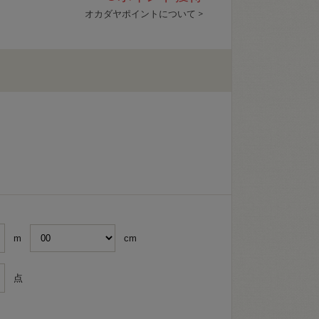
オカダヤポイントについて >
m
cm
点