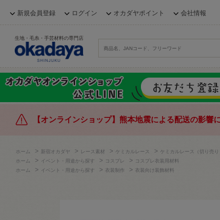
新規会員登録
ログイン
オカダヤポイント
会社情報
生地・毛糸・手芸材料の専門店
【オンラインショップ】熊本地震による配送の影響
>
>
>
>
ホーム
新宿オカダヤ
レース素材
ケミカルレース
ケミカルレース（切り売り
>
>
>
ホーム
イベント・用途から探す
コスプレ
コスプレ衣装用材料
>
>
>
ホーム
イベント・用途から探す
衣装制作
衣装向け装飾材料