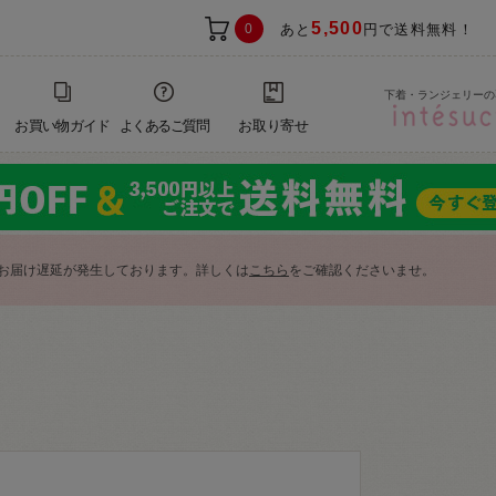
5,500
0
あと
円で送料無料！
下着・ランジェリーの
お買い物ガイド
よくあるご質問
お取り寄せ
お届け遅延が発生しております。詳しくは
こちら
をご確認くださいませ。