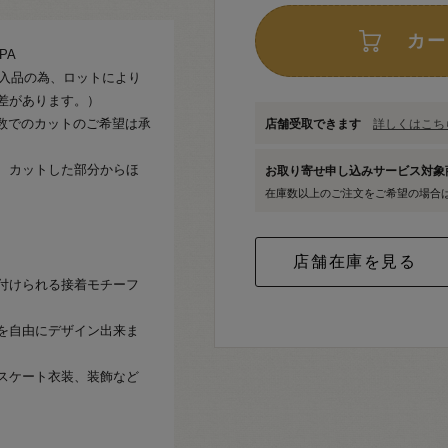
カー
PA
輸入品の為、ロットにより
差があります。）
フ数でのカットのご希望は承
店舗受取できます
詳しくはこちら
、カットした部分からほ
お取り寄せ申し込みサービス対
在庫数以上のご注文をご希望の場合
付けられる接着モチーフ
を自由にデザイン出来ま
スケート衣装、装飾など