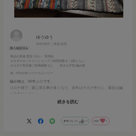
ゆうゆう
年代:
60代
性別:
女性
商品の用途
:普段づかい・実用品
オカダヤオンラインショップご利用回数
:2～3回くらい
オカダヤ実店舗ご利用経験
:なし
好きな手芸
:編み物
色：KFS158.ベリースムージー
編み物は、40年ぶりです。
コロナ禍で、家に居る事が多くなり、去年はマスク作りに、最近は編
み物🧶始めました。
opal毛糸は、柄が出てくるのが楽しみで、楽しく編んでます。腹巻き
続きを読む
帽屋、アームウォーマーなど、編む予定です。
参考になった
0
Like!
2