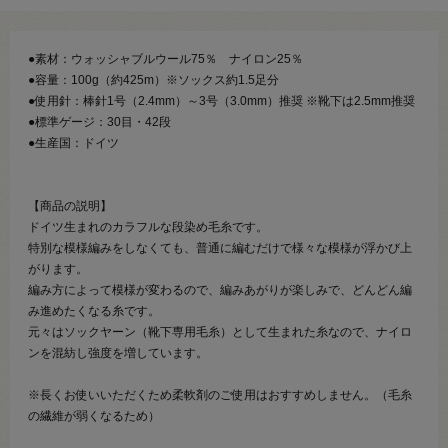
●素材：ウォッシャブルウール75％ ナイロン25％
●容量：100g（約425m）※ソックス約1.5足分
●使用針：棒針1号（2.4mm）～3号（3.0mm）推奨 ※靴下は2.5mm推奨
●標準ゲージ：30目・42段
●生産国：ドイツ
【商品の説明】
ドイツ生まれのカラフルな段染め毛糸です。
特別な模様編みをしなくても、普通に編むだけで様々な模様が浮かび上
がります。
編み方によって模様が変わるので、編みあがりが楽しみで、どんどん編
み進めたくなる糸です。
元々はソックヤーン（靴下専用毛糸）として生まれた糸なので、ナイロ
ンを混紡し強度を増しています。
※長くお使いいただくため柔軟剤のご使用はおすすめしません。（毛糸
の繊維が弱くなるため）