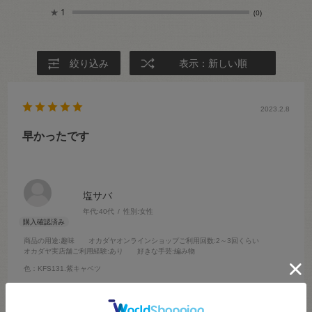
★
1
(0)
絞り込み
表示：新しい順
2023.2.8
早かったです
塩サバ
年代:
40代
性別:
女性
商品の用途
:趣味
オカダヤオンラインショップご利用回数
:2～3回くらい
オカダヤ実店舗ご利用経験
:あり
好きな手芸
:編み物
色：KFS131.紫キャベツ
すぐ届きました。送料無料の期間でよかったです！これから編むのが
楽しみです。