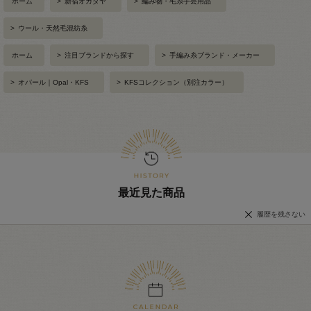
ホーム
>
新宿オカダヤ
>
編み物・毛糸手芸用品
>
ウール・天然毛混紡糸
ホーム
>
注目ブランドから探す
>
手編み糸ブランド・メーカー
>
オパール｜Opal・KFS
>
KFSコレクション（別注カラー）
最近見た商品
履歴を残さない