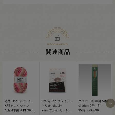
関連商品
毛糸 Opal-オパール-
CraSy Trio-クレイジー
クロバー 匠 棒針 5本針
KFSセレクション
トリオ- 編み針
短16cm 0号（54-
4ply/4本撚り KFS932.
2mm/21cm 0号（160-
350） 06Cq99_
チリラメ 06Co99j
2） 06Cq99_