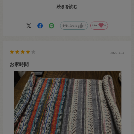
す。
続きを読む
糸は細すぎず、太すぎず１～４号位まで融通がきくので、靴下、ハン
ドウォーマー、セーター、マフラー等作品に幅がもてます。
毛羽立たず、糸割れせずに、また柔らかすぎず、硬すぎずなので、と
参考になった
0
Like!
0
ても編みやすいです。
このベリースムージーは、糸玉の状態でも可愛いですが、編んだ色変
わり・模様も、この糸玉の雰囲気そのままで、とても可愛いです。
オパール毛糸を気に入ったので、色々な色を少しずつ揃えましたが、
どれも本当に可愛くて購入して良かったです。
2022.1.11
お家時間