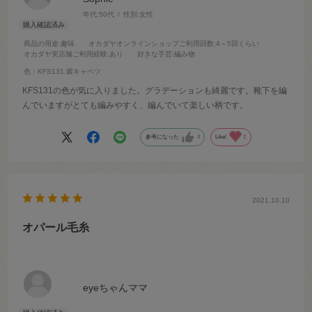
年代:
50代
性別:
女性
商品の用途
:趣味
オカダヤオンラインショップご利用回数
:4～5回くらい
オカダヤ実店舗ご利用経験
:あり
好きな手芸
:編み物
色：KFS131.紫キャベツ
KFS131の色が気に入りました。グラデーションも綺麗です。靴下を編
んでいますがとても編みやすく、編んでいて楽しい柄です。
参考になった
4
Like!
2
2021.10.10
オパール毛糸
eyeちゃんママ