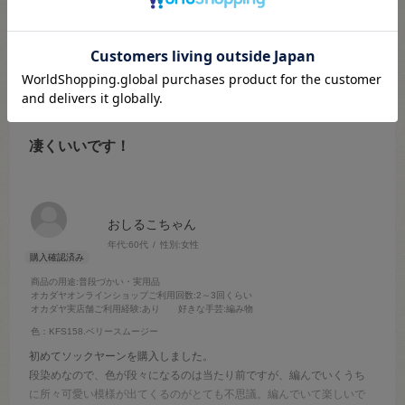
参考になった
0
Like!
0
2022.11.14
凄くいいです！
おしるこちゃん
年代:
60代
性別:
女性
商品の用途
:普段づかい・実用品
オカダヤオンラインショップご利用回数
:2～3回くらい
オカダヤ実店舗ご利用経験
:あり
好きな手芸
:編み物
色：KFS158.ベリースムージー
初めてソックヤーンを購入しました。
段染めなので、色が段々になるのは当たり前ですが、編んでいくうち
に所々可愛い模様が出てくるのがとても不思議。編んでいて楽しいで