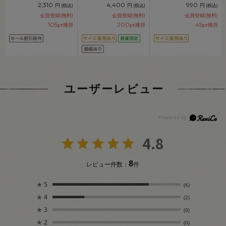
2,310
4,400
990
円
円
円
(税込)
(税込)
(税込)
会員登録(無料)
会員登録(無料)
会員登録(無料)
105
200
45
pt獲得
pt獲得
pt獲得
ユーザーレビュー
4.8
8
レビュー件数：
件
★
5
(6)
★
4
(2)
★
3
(0)
★
2
(0)