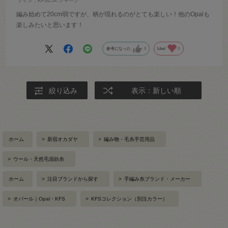
サイズ：KFS254.シャーク
編み始めて20cm弱ですが、柄が現れるのがとても楽しい！他のOpalも
楽しみたいと思います！
参考になった
0
Like!
0
絞り込み
表示：新しい順
ホーム
>
新宿オカダヤ
>
編み物・毛糸手芸用品
>
ウール・天然毛混紡糸
ホーム
>
注目ブランドから探す
>
手編み糸ブランド・メーカー
>
オパール｜Opal・KFS
>
KFSコレクション（別注カラー）