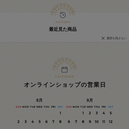
最近見た商品
履歴を残さない
オンラインショップの営業日
8
月
9
月
SUN
MON
TUE
WED
THU
FRI
SAT
SUN
MON
TUE
WED
THU
FRI
SAT
1
1
2
3
4
5
2
3
4
5
6
7
8
6
7
8
9
10
11
12