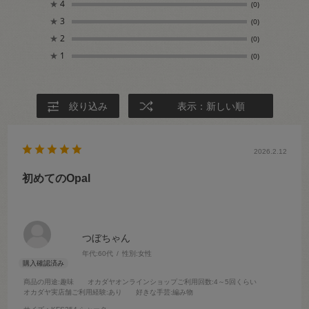
★
4
(0)
★
3
(0)
★
2
(0)
★
1
(0)
絞り込み
表示：新しい順
2026.2.12
初めてのOpal
つぼちゃん
年代:
60代
性別:
女性
商品の用途
:趣味
オカダヤオンラインショップご利用回数
:4～5回くらい
オカダヤ実店舗ご利用経験
:あり
好きな手芸
:編み物