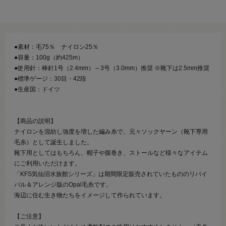
●素材：毛75％ ナイロン25％
●容量：100g（約425m）
●使用針：棒針1号（2.4mm）～3号（3.0mm）推奨 ※靴下は2.5mm推奨
●標準ゲージ：30目・42段
●生産国：ドイツ
【商品の説明】
ナイロンを混紡し強度を増した編み糸で、元々ソックヤーン（靴下専用
毛糸）として誕生しました。
靴下用としてはもちろん、帽子や腹巻き、ストールなど様々なアイテム
にご利用いただけます。
「KFS気仙沼水族館シリーズ」は期間限定販売されていたもののリバイ
バル＆アレンジ版のOpal毛糸です。
海辺に住む生き物たちをイメージして作られています。
【ご注意】