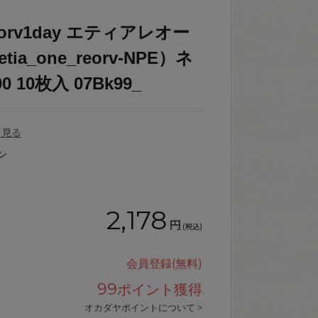
eorv1day エティアレオー
a_one_reorv-NPE）ネ
 10枚入 07Bk99_
を見る
ン
2,178
円
(税込)
会員登録(無料)
99
ポイント獲得
オカダヤポイントについて >