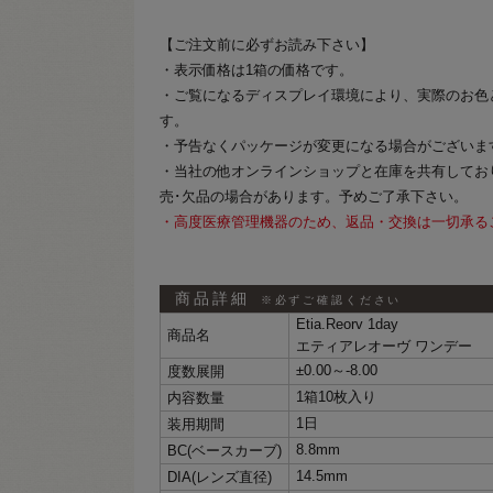
【ご注文前に必ずお読み下さい】
・表示価格は1箱の価格です。
・ご覧になるディスプレイ環境により、実際のお色
す。
・予告なくパッケージが変更になる場合がございま
・当社の他オンラインショップと在庫を共有してお
売･欠品の場合があります。予めご了承下さい。
・高度医療管理機器のため、返品・交換は一切承る
商品詳細
※必ずご確認ください
Etia.Reorv 1day
商品名
エティアレオーヴ ワンデー
±0.00～-8.00
度数展開
1箱10枚入り
内容数量
1日
装用期間
8.8mm
BC(ベースカーブ)
14.5mm
DIA(レンズ直径)