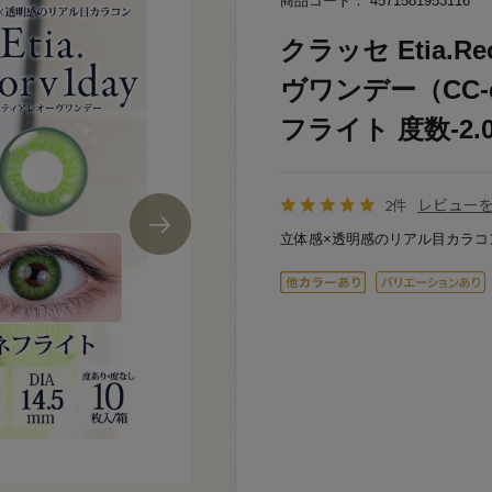
商品コード： 4571581953116
クラッセ Etia.R
ヴワンデー（CC-eti
フライト 度数-2.00
レビュー
2件
立体感×透明感のリアル目カラコ