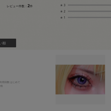
2
★
3
レビュー件数：
件
★
2
★
1
い順
利用回数
:はじめて
の他