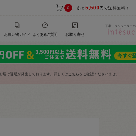
5,500
0
あと
円で送料無料！
下着・ランジェリーの
お買い物ガイド
よくあるご質問
お取り寄せ
お届け遅延が発生しております。詳しくは
こちら
をご確認くださいませ。