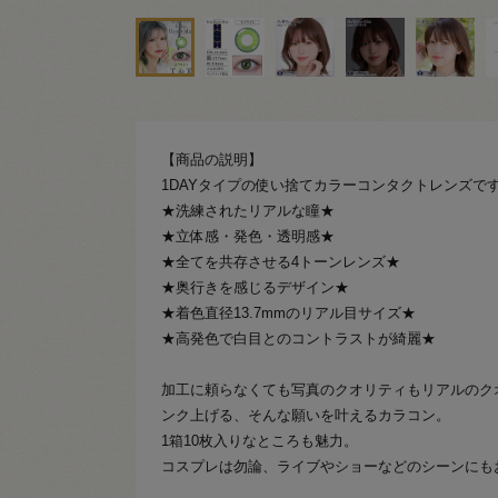
【商品の説明】
1DAYタイプの使い捨てカラーコンタクトレンズで
★洗練されたリアルな瞳★
★立体感・発色・透明感★
★全てを共存させる4トーンレンズ★
★奥行きを感じるデザイン★
★着色直径13.7mmのリアル目サイズ★
★高発色で白目とのコントラストが綺麗★
加工に頼らなくても写真のクオリティもリアルのク
ンク上げる、そんな願いを叶えるカラコン。
1箱10枚入りなところも魅力。
コスプレは勿論、ライブやショーなどのシーンにも