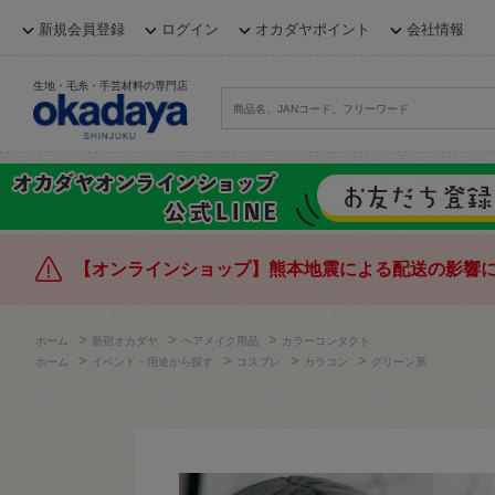
新規会員登録
ログイン
オカダヤポイント
会社情報
生地・毛糸・手芸材料の専門店
【オンラインショップ】熊本地震による配送の影響
>
>
>
ホーム
新宿オカダヤ
ヘアメイク用品
カラーコンタクト
>
>
>
>
ホーム
イベント・用途から探す
コスプレ
カラコン
グリーン系