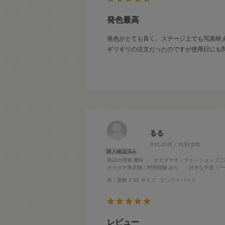
発色最高
発色がとても良く、ステージ上でも写真映
ギリギリの注文だったのですが使用日にも
るる
年代:
20代
性別:
女性
商品の用途
:趣味
オカダヤオンラインショップご
オカダヤ実店舗ご利用経験
:あり
好きな手芸
:ソ
色：度数-2.50
サイズ：ピンクトパーズ
レビュー