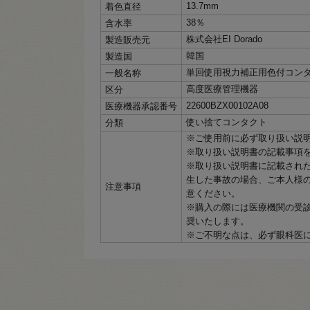
13.7mm
着色直径
38％
含水率
株式会社EI Dorado
製造販売元
韓国
製造国
単回使用視力補正用色付コン
一般名称
高度医療管理機器
区分
22600BZX00102A08
医療機器承認番号
使い捨てコンタクト
分類
※ご使用前に必ず取り扱い説
※取り扱い説明書の記載事項
※取り扱い説明書に記載され
生した事故の場合、ご本人様
注意事項
意ください。
※購入の際には医療機関の受
奨いたします。
※ご不明な点は、必ず眼科医