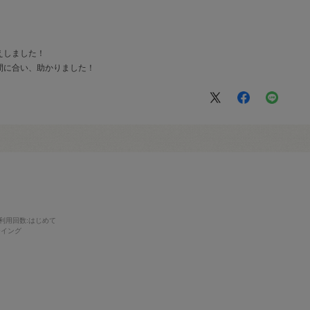
えしました！
間に合い、助かりました！
利用回数
:はじめて
ーイング