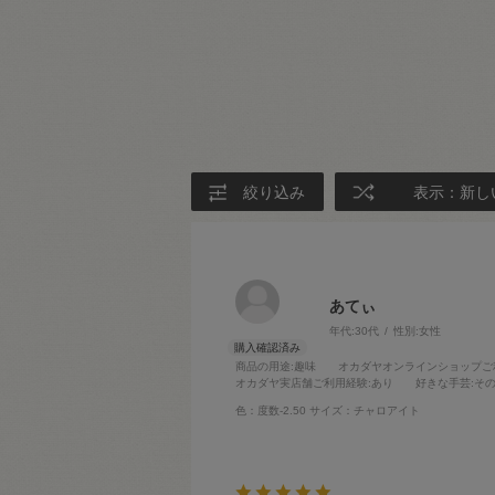
絞り込み
表示：新し
あてぃ
年代:
30代
性別:
女性
商品の用途
:趣味
オカダヤオンラインショップご
オカダヤ実店舗ご利用経験
:あり
好きな手芸
:そ
色：度数-2.50
サイズ：チャロアイト