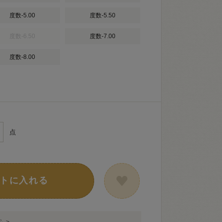
度数-5.00
度数-5.50
度数-6.50
度数-7.00
度数-8.00
点
トに入れる
 >