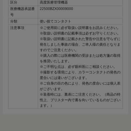
区分
高度医療管理機器
医療機器承認番
22500BZX00009000
号
分類
使い捨てコンタクト
注意事項
※ご使用前に必ず取扱い説明書をお読みください。
※取扱い説明書の記載事項は必ずお守りください。
※取扱い説明書に記載された警告や注意を守らずに
発生しました事故の場合、ご本人様の責任となりま
すのでご注意ください。
※購入の際には医療機関の受診または処方箋の取得
を推奨いたします。
※ご不明な点は、必ず眼科医にご相談ください。
※撮影する環境により、カラーコンタクトの発色の
度合いには違いがございます。
※ご自身の目の色により、発色の度合いには個人差
がございます。
※装着時には、裏表にご注意ください。（商品の特
性上、ブリスター内で裏を向いているものがござい
ます。）