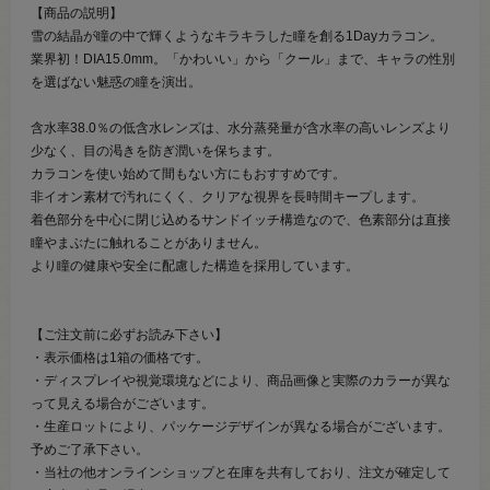
【商品の説明】
雪の結晶が瞳の中で輝くようなキラキラした瞳を創る1Dayカラコン。
業界初！DIA15.0mm。「かわいい」から「クール」まで、キャラの性別
を選ばない魅惑の瞳を演出。
含水率38.0％の低含水レンズは、水分蒸発量が含水率の高いレンズより
少なく、目の渇きを防ぎ潤いを保ちます。
カラコンを使い始めて間もない方にもおすすめです。
非イオン素材で汚れにくく、クリアな視界を長時間キープします。
着色部分を中心に閉じ込めるサンドイッチ構造なので、色素部分は直接
瞳やまぶたに触れることがありません。
より瞳の健康や安全に配慮した構造を採用しています。
【ご注文前に必ずお読み下さい】
・表示価格は1箱の価格です。
・ディスプレイや視覚環境などにより、商品画像と実際のカラーが異な
って見える場合がございます。
・生産ロットにより、パッケージデザインが異なる場合がございます。
予めご了承下さい。
・当社の他オンラインショップと在庫を共有しており、注文が確定して