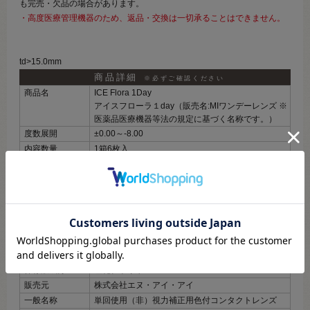
も完売・欠品の場合があります。
・高度医療管理機器のため、返品・交換は一切承ることはできません。
td>15.0mm
商品詳細
※必ずご確認ください
商品名
ICE Flora 1Day
アイスフローラ１day（販売名:MIワンデーレンズ ※
医薬品医療機器等法の規定に基づく名称です。）
度数展開
±0.00～‐8.00
内容数量
1箱6枚入
使用期限
開封後1日
装用期間
終日装用（1Day）
BC(ベースカー
8.7mm
ブ)
DIA(レンズ直径)
着色直径
14.6mm
含水率
38.0％
保存液成分
塩化ナトリウム
販売元
株式会社エヌ・アイ・アイ
一般名称
単回使用（非）視力補正用色付コンタクトレンズ