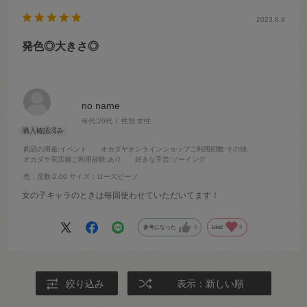
2023.8.9
発色◎大きさ◎
no name
年代:
20代
性別:
女性
商品の用途
:イベント
オカダヤオンラインショップご利用回数
:その他
オカダヤ実店舗ご利用経験
:あり
好きな手芸
:ソーイング
色：度数-2.00
サイズ：ローズビーツ
女の子キャラのときは毎回使わせていただいてます！
参考になった
0
Like!
0
絞り込み
表示：新しい順