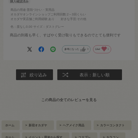
商品の用途
:普段づかい・実用品
オカダヤオンラインショップご利用回数
:2～3回くらい
オカダヤ実店舗ご利用経験
:あり
好きな手芸
:その他
色：度なし0.00
サイズ：ダストグレー
商品の到着も早く、すばやく受け取りもできるのでとても便利です
参考になった
0
Like!
1
絞り込み
表示：新しい順
この商品の全てのレビューを見る
ホーム
>
新宿オカダヤ
>
ヘアメイク用品
>
カラーコンタクト
ホーム
>
イベント・用途から探す
>
コスプレ
>
カラコン