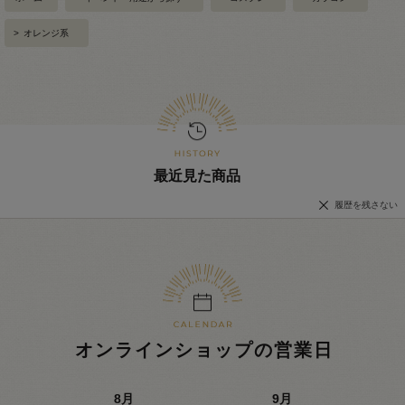
>
オレンジ系
最近見た商品
履歴を残さない
オンラインショップの営業日
8
月
9
月