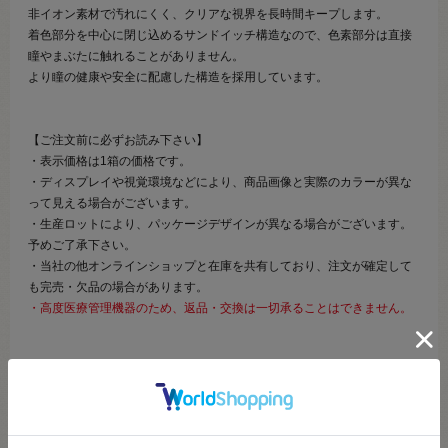
非イオン素材で汚れにくく、クリアな視界を長時間キープします。
着色部分を中心に閉じ込めるサンドイッチ構造なので、色素部分は直接
瞳やまぶたに触れることがありません。
より瞳の健康や安全に配慮した構造を採用しています。
【ご注文前に必ずお読み下さい】
・表示価格は1箱の価格です。
・ディスプレイや視覚環境などにより、商品画像と実際のカラーが異な
って見える場合がございます。
・生産ロットにより、パッケージデザインが異なる場合がございます。
予めご了承下さい。
・当社の他オンラインショップと在庫を共有しており、注文が確定して
も完売・欠品の場合があります。
・高度医療管理機器のため、返品・交換は一切承ることはできません。
商品詳細
※必ずご確認ください
商品名
Shutella 1Day
シュテラ１day（販売名:MIワンデーレンズ ※医薬品
医療機器等法の規定に基づく名称です。）