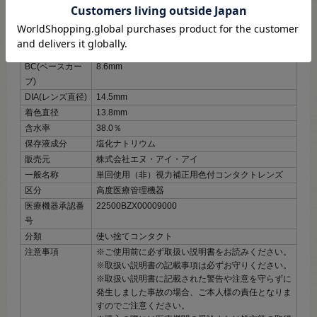
度数展開
±0.00～‐8.00
内容数量
1箱6枚入
使用期限
開封後1日
装用期間
終日装用（1Day）
BC(ベースカー
8.6mm
ブ)
DIA(レンズ直径)
14.5mm
着色直径
13.8mm
含水率
38.0％
保存液成分
塩化ナトリウム
販売元
株式会社エヌ・アイ・アイ
一般名称
単回使用（非）視力補正用色付コンタクトレンズ
区分
高度医療管理機器
医療機器承認番
22500BZX00009000
号
分類
使い捨てコンタクト
注意事項
※ご使用前に必ず取扱い説明書をお読みください。
※取扱い説明書の記載事項は必ずお守りください。
※取扱い説明書に記載された警告や注意を守らずに
発生しました事故の場合、ご本人様の責任となりま
すのでご注意ください。