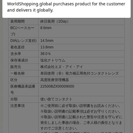
度数展開
±0.00～‐8.00
内容数量
1箱6枚入
使用期限
開封後1日
装用期間
終日装用（1Day）
BC(ベースカー
8.6mm
ブ)
DIA(レンズ直径)
14.5mm
着色直径
13.8mm
含水率
38.0％
保存液成分
塩化ナトリウム
販売元
株式会社エヌ・アイ・アイ
一般名称
単回使用（非）視力補正用色付コンタクトレンズ
区分
高度医療管理機器
医療機器承認番
22500BZX00009000
号
分類
使い捨てコンタクト
注意事項
※ご使用前に必ず取扱い説明書をお読みください。
※取扱い説明書の記載事項は必ずお守りください。
※取扱い説明書に記載された警告や注意を守らずに
発生しました事故の場合、ご本人様の責任となりま
すのでご注意ください。