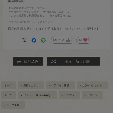
商品の用途
:普段づかい・実用品
オカダヤオンラインショップご利用回数
:2～3回くらい
オカダヤ実店舗ご利用経験
:あり
好きな手芸
:その他
色：度なし0.00
サイズ：ダストグレー
商品の到着も早く、すばやく受け取りもできるのでとても便利です
参考になった
0
Like!
1
絞り込み
表示：新しい順
ホーム
>
新宿オカダヤ
>
ヘアメイク用品
>
カラーコンタクト
ホーム
>
イベント・用途から探す
>
コスプレ
>
カラコン
>
パープル系