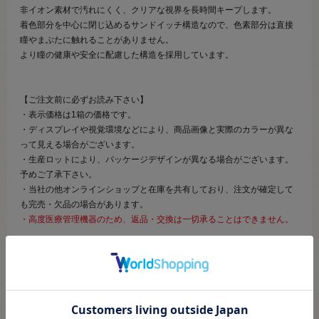
非イオン素材で汚れにくく、クリアな視界を長時間キープします。
着色部分を中心に閉じ込めるサンドイッチ構造なので、色素部分は直接
瞳やまぶたに触れることがありません。
より瞳の健康や安全に配慮した構造を採用しています。
【ご注文前に必ずお読み下さい】
・表示価格は1箱の価格です。
・ディスプレイや視覚環境などにより、商品画像と実際のカラーが異な
って見える場合がございます。
・生産ロットにより、パッケージデザインが異なる場合がございます。
予めご了承下さい。
・当社の他オンラインショップと在庫を共有しており、注文が確定して
も完売・欠品の場合があります。
・高度医療管理機器のため、返品・交換は一切承ることはできません。
商品詳細
※必ずご確認ください
商品名
Shutella 1Day
シュテラ１day（販売名:MIワンデーレンズ ※医薬品
医療機器等法の規定に基づく名称です。）