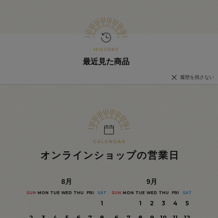
最近見た商品
履歴を残さない
オンラインショップの営業日
8
月
9
月
SUN
MON
TUE
WED
THU
FRI
SAT
SUN
MON
TUE
WED
THU
FRI
SAT
1
1
2
3
4
5
2
3
4
5
6
7
8
6
7
8
9
10
11
12