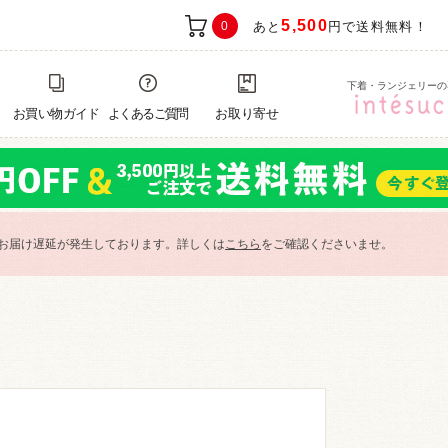
5,500
0
あと
円で送料無料！
下着・ランジェリーの
お買い物ガイド
よくあるご質問
お取り寄せ
お届け遅延が発生しております。詳しくは
こちら
をご確認くださいませ。