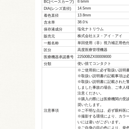
8.6mm
BC(ベースカーブ)
14.5mm
DIA(レンズ直径)
13.8mm
着色直径
38.0％
含水率
塩化ナトリウム
保存液成分
株式会社エヌ・アイ・アイ
販売元
単回使用（非）視力補正用色
一般名称
高度医療管理機器
区分
22500BZX00009000
医療機器承認番号
使い捨てコンタクト
分類
※ご使用前に必ず取扱い説明
※取扱い説明書の記載事項は
※取扱い説明書に記載された
しました事故の場合、ご本人
注意ください。
※購入の際には医療機関の受
奨いたします。
注意事項
※ご不明な点は、必ず眼科医
※撮影する環境により、カラ
いには違いがございます。
※ご自身の目の色により、発