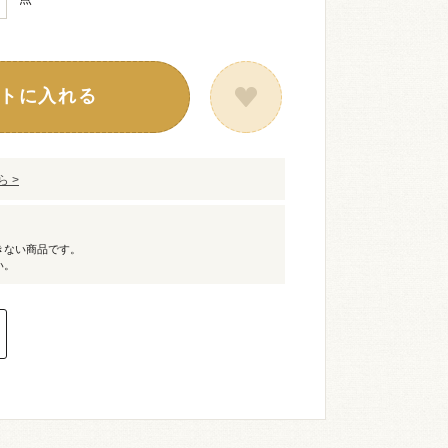
トに入れる
 >
きない商品です。
い。