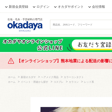
新規会員登録
ログイン
オカダヤポイント
会社情報
生地・毛糸・手芸材料の専門店
【オンラインショップ】熊本地震による配送の影響
>
>
>
ホーム
新宿オカダヤ
ヘアメイク用品
カラーコンタクト
>
>
>
>
ホーム
イベント・用途から探す
コスプレ
カラコン
レッド系