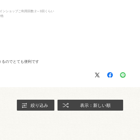
インショップご利用回数
:2～3回くらい
の他
きるのでとても便利です
絞り込み
表示：新しい順