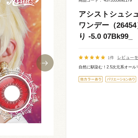
商品コード： 4573353692179
アシストシュシュ Sh
ワンデー（2645
り -5.0 07Bk99_
レビュー
1件
自然に馴染む！2.5次元系オール