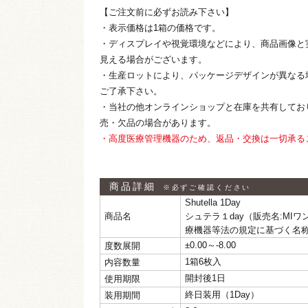
【ご注文前に必ずお読み下さい】
・表示価格は1箱の価格です。
・ディスプレイや視覚環境などにより、商品画像と
見える場合がございます。
・生産ロットにより、パッケージデザインが異なる
ご了承下さい。
・当社の他オンラインショップと在庫を共有してお
売・欠品の場合があります。
・高度医療管理機器のため、返品・交換は一切承る
商品詳細
※必ずご確認ください
Shutella 1Day
商品名
シュテラ１day（販売名:MI
療機器等法の規定に基づく名
±0.00～‐8.00
度数展開
1箱6枚入
内容数量
開封後1日
使用期限
終日装用（1Day）
装用期間