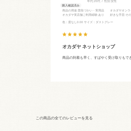
年代:
20代
性別:
女性
商品の用途
:普段づかい・実用品
オカダヤオンラ
オカダヤ実店舗ご利用経験
:あり
好きな手芸
:そ
色：度なし0.00
サイズ：ダストグレー
オカダヤ ネットショップ
商品の到着も早く、すばやく受け取りもで
この商品の全てのレビューを見る