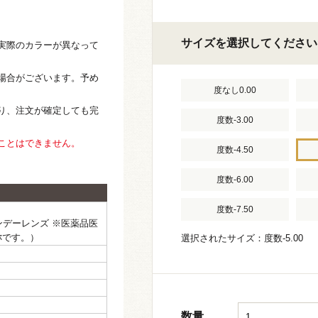
サイズを選択してください
実際のカラーが異なって
場合がございます。予め
度なし0.00
り、注文が確定しても完
度数-3.00
ことはできません。
度数-4.50
度数-6.00
度数-7.50
ワンデーレンズ ※医薬品医
称です。）
選択されたサイズ：度数-5.00
数量