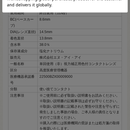
内容数量
1箱6枚入
使用期限
開封後1日
装用期間
終日装用（1Day）
BC(ベースカー
8.6mm
ブ)
DIA(レンズ直径)
14.5mm
着色直径
13.8mm
含水率
38.0％
保存液成分
塩化ナトリウム
販売元
株式会社エヌ・アイ・アイ
一般名称
単回使用（非）視力補正用色付コンタクトレンズ
区分
高度医療管理機器
医療機器承認番
22500BZX00009000
号
分類
使い捨てコンタクト
注意事項
※ご使用前に必ず取扱い説明書をお読みください。
※取扱い説明書の記載事項は必ずお守りください。
※取扱い説明書に記載された警告や注意を守らずに
発生しました事故の場合、ご本人様の責任となりま
すのでご注意ください。
※購入の際には医療機関の受診または処方箋の取得
を推奨いたします。