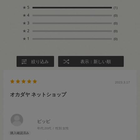
★
5
(1)
★
4
(0)
★
3
(0)
★
2
(0)
★
1
(0)
絞り込み
表示：新しい順
2023.3.17
オカダヤ ネットショップ
ピッピ
年代:
20代
性別:
女性