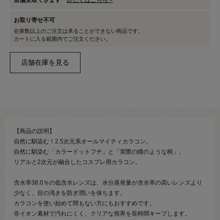
店舗受取できます
詳しくはこちら >
お取り寄せ不可
在庫数以上のご注文は承ることができない商品です。
カートに入る範囲内でご注文ください。
【商品の説明】
自然に馴染む！2.5次元系オールマイティカラコン。
自然に馴染む「カラードットフチ」と「実際の瞳のような柄」。
リアルと2次元が融合したコスプレ用カラコン。
含水率38.0％の低含水レンズは、水分蒸発量が含水率の高いレンズより
少なく、目の渇きを防ぎ潤いを保ちます。
カラコンを使い始めて間もない方にもおすすめです。
非イオン素材で汚れにくく、クリアな視界を長時間キープします。