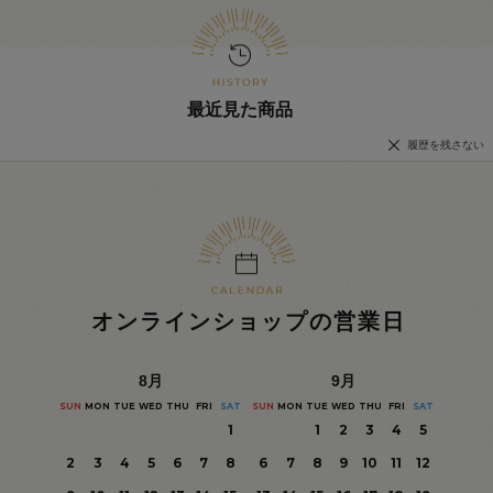
最近見た商品
履歴を残さない
オンラインショップの営業日
8
月
9
月
SUN
MON
TUE
WED
THU
FRI
SAT
SUN
MON
TUE
WED
THU
FRI
SAT
1
1
2
3
4
5
2
3
4
5
6
7
8
6
7
8
9
10
11
12