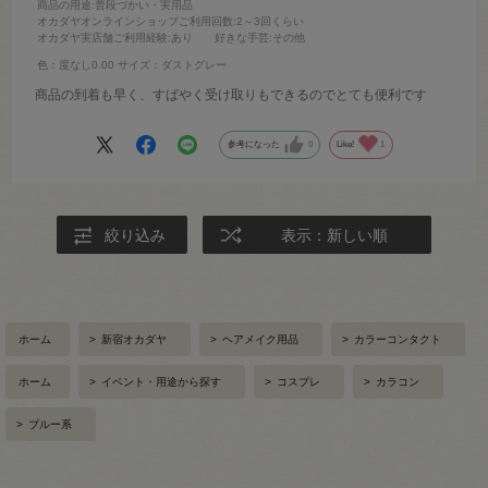
商品の用途
:普段づかい・実用品
オカダヤオンラインショップご利用回数
:2～3回くらい
オカダヤ実店舗ご利用経験
:あり
好きな手芸
:その他
色：度なし0.00
サイズ：ダストグレー
商品の到着も早く、すばやく受け取りもできるのでとても便利です
参考になった
0
Like!
1
絞り込み
表示：新しい順
ホーム
>
新宿オカダヤ
>
ヘアメイク用品
>
カラーコンタクト
ホーム
>
イベント・用途から探す
>
コスプレ
>
カラコン
>
ブルー系