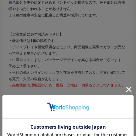
着色部分を中心に閉じ込めるサンドイッチ構造なので、色素部分は直接
瞳やまぶたに触れることがありません。
より瞳の健康や安全に配慮した構造を採用しています。
【ご注文前に必ずお読み下さい】
・表示価格は1箱の価格です。
・ディスプレイや視覚環境などにより、商品画像と実際のカラーが異な
って見える場合がございます。
・生産ロットにより、パッケージデザインが異なる場合がございます。
予めご了承下さい。
・当社の他オンラインショップと在庫を共有しており、注文が確定して
も完売・欠品の場合があります。
・高度医療管理機器のため、返品・交換は一切承ることはできません。
商品詳細
※必ずご確認ください
商品名
Shutella 1Day
シュテラ１day（販売名:MIワンデーレンズ ※医薬品
医療機器等法の規定に基づく名称です。）
度数展開
±0.00～‐8.00