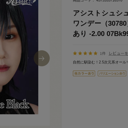
商品コード： 4573353716370
アシストシュシュ Sh
ワンデー（3078
あり -2.00 07Bk9
レビュー
1件
自然に馴染む！2.5次元系オール