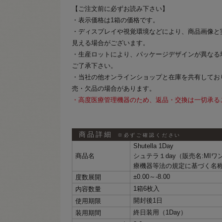
【ご注文前に必ずお読み下さい】
・表示価格は1箱の価格です。
・ディスプレイや視覚環境などにより、商品画像と
見える場合がございます。
・生産ロットにより、パッケージデザインが異なる
ご了承下さい。
・当社の他オンラインショップと在庫を共有してお
売・欠品の場合があります。
・高度医療管理機器のため、返品・交換は一切承る
商品詳細
※必ずご確認ください
Shutella 1Day
商品名
シュテラ１day（販売名:MI
療機器等法の規定に基づく名
±0.00～‐8.00
度数展開
1箱6枚入
内容数量
開封後1日
使用期限
終日装用（1Day）
装用期間