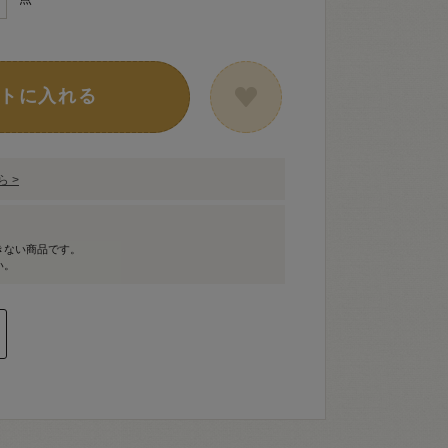
トに入れる
 >
きない商品です。
い。