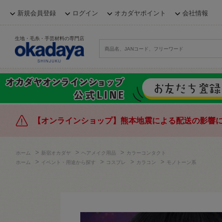
新規会員登録
ログイン
オカダヤポイント
会社情報
生地・毛糸・手芸材料の専門店
【オンラインショップ】熊本地震による配送の影響
>
>
>
ホーム
新宿オカダヤ
ヘアメイク用品
カラーコンタクト
>
>
>
>
ホーム
イベント・用途から探す
コスプレ
カラコン
モノトーン系