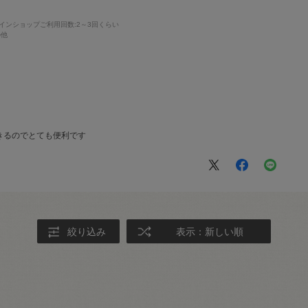
インショップご利用回数
:2～3回くらい
の他
きるのでとても便利です
絞り込み
表示：新しい順