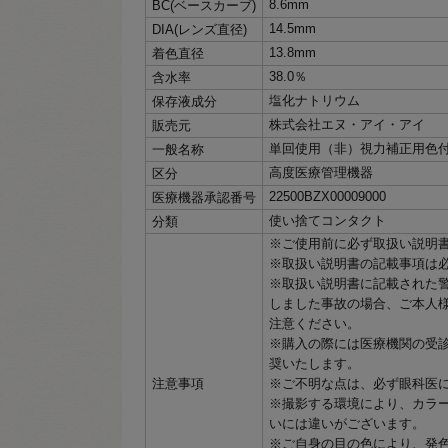
8.6mm
BC(ベースカーブ)
14.5mm
DIA(レンズ直径)
13.8mm
着色直径
38.0％
含水率
塩化ナトリウム
保存液成分
株式会社エヌ・アイ・アイ
販売元
単回使用（非）視力補正用色
一般名称
高度医療管理機器
区分
22500BZX00009000
医療機器承認番号
使い捨てコンタクト
分類
※ご使用前に必ず取扱い説明
※取扱い説明書の記載事項は
※取扱い説明書に記載された
しました事故の場合、ご本人
注意ください。
※購入の際には医療機関の受
奨いたします。
注意事項
※ご不明な点は、必ず眼科医
※撮影する環境により、カラ
いには違いがございます。
※ご自身の目の色により、発