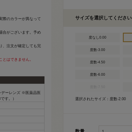
サイズを選択してください
実際のカラーが異なって
場合がございます。予め
度なし0.00
り、注文が確定しても完
度数-3.00
ことはできません。
度数-4.50
度数-6.00
度数-7.50
ワンデーレンズ ※医薬品医
称です。）
選択されたサイズ：度数-2.00
数量