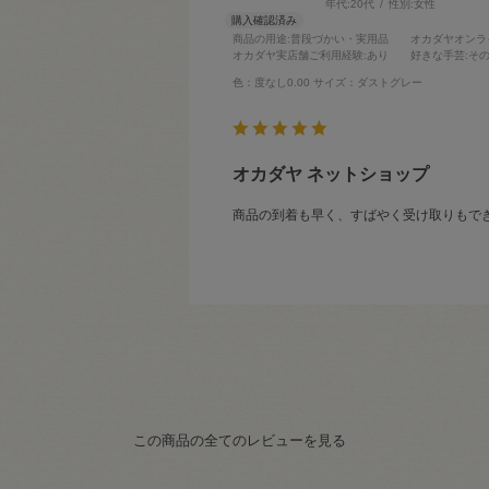
年代:
20代
性別:
女性
商品の用途
:普段づかい・実用品
オカダヤオンラ
オカダヤ実店舗ご利用経験
:あり
好きな手芸
:そ
色：度なし0.00
サイズ：ダストグレー
オカダヤ ネットショップ
商品の到着も早く、すばやく受け取りもで
この商品の全てのレビューを見る