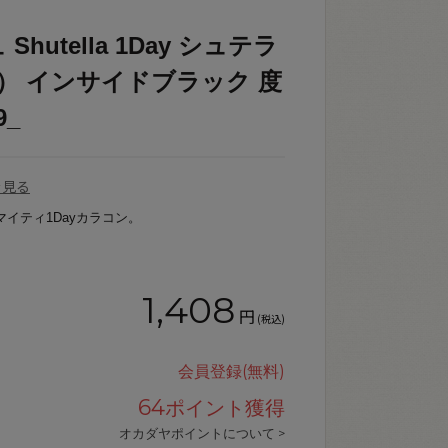
utella 1Day シュテラ
0） インサイドブラック 度
9_
を見る
マイティ1Dayカラコン。
1,408
円
(税込)
会員登録(無料)
64
ポイント獲得
オカダヤポイントについて >