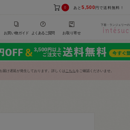
5,500
0
あと
円で送料無料！
下着・ランジェリーの
お買い物ガイド
よくあるご質問
お取り寄せ
お届け遅延が発生しております。詳しくは
こちら
をご確認くださいませ。