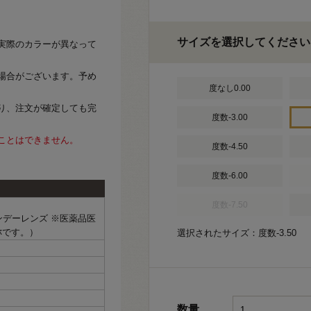
サイズを選択してください
実際のカラーが異なって
場合がございます。予め
度なし0.00
り、注文が確定しても完
度数-3.00
ことはできません。
度数-4.50
度数-6.00
度数-7.50
ワンデーレンズ ※医薬品医
称です。）
選択されたサイズ：度数-3.50
数量