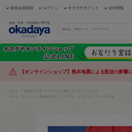
新規会員登録
ログイン
オカダヤポイント
会社情報
生地・毛糸・手芸材料の専門店
【オンラインショップ】熊本地震による配送の影響
>
>
>
ホーム
新宿オカダヤ
ヘアメイク用品
カラーコンタクト
>
>
>
>
ホーム
イベント・用途から探す
コスプレ
カラコン
パープル系