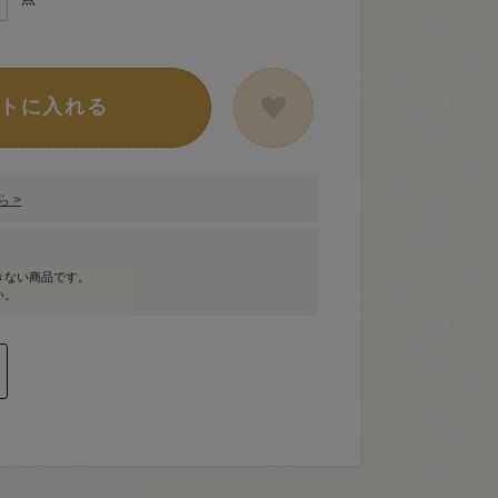
トに入れる
 >
きない商品です。
い。