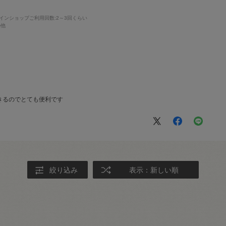
インショップご利用回数
:2～3回くらい
の他
きるのでとても便利です
絞り込み
表示：新しい順