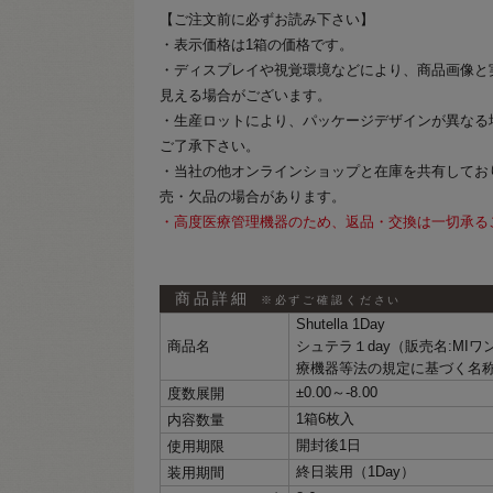
【ご注文前に必ずお読み下さい】
・表示価格は1箱の価格です。
・ディスプレイや視覚環境などにより、商品画像と
見える場合がございます。
・生産ロットにより、パッケージデザインが異なる
ご了承下さい。
・当社の他オンラインショップと在庫を共有してお
売・欠品の場合があります。
・高度医療管理機器のため、返品・交換は一切承る
商品詳細
※必ずご確認ください
Shutella 1Day
商品名
シュテラ１day（販売名:MI
療機器等法の規定に基づく名
±0.00～‐8.00
度数展開
1箱6枚入
内容数量
開封後1日
使用期限
終日装用（1Day）
装用期間