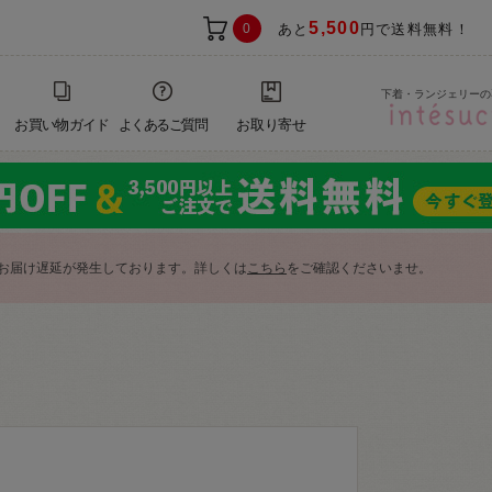
5,500
0
あと
円で送料無料！
下着・ランジェリーの
お買い物ガイド
よくあるご質問
お取り寄せ
お届け遅延が発生しております。詳しくは
こちら
をご確認くださいませ。