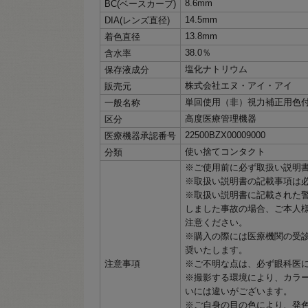
8.6mm
BC(ベースカーブ)
14.5mm
DIA(レンズ直径)
13.8mm
着色直径
38.0％
含水率
塩化ナトリウム
保存液成分
株式会社エヌ・アイ・アイ
販売元
単回使用（非）視力補正用色
一般名称
高度医療管理機器
区分
22500BZX00009000
医療機器承認番号
使い捨てコンタクト
分類
※ご使用前に必ず取扱い説明
※取扱い説明書の記載事項は
※取扱い説明書に記載された
しました事故の場合、ご本人
注意ください。
※購入の際には医療機関の受
奨いたします。
注意事項
※ご不明な点は、必ず眼科医
※撮影する環境により、カラ
いには違いがございます。
※ご自身の目の色により、発