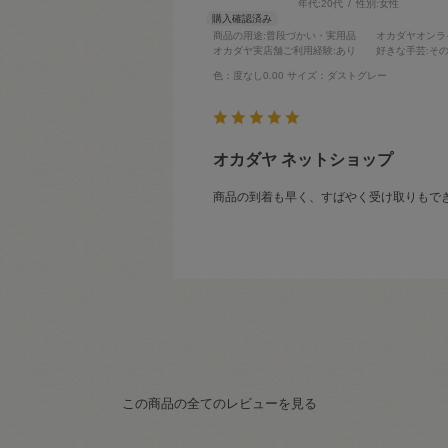
年代:
20代
性別:
女性
商品の用途
:普段づかい・実用品
オカダヤオンラ
オカダヤ実店舗ご利用経験
:あり
好きな手芸
:そ
色：度なし0.00
サイズ：ダストグレー
オカダヤ ネットショップ
商品の到着も早く、すばやく受け取りもで
この商品の全てのレビューを見る