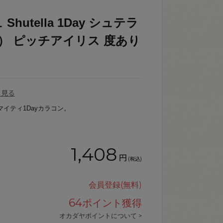
utella 1Day シュテラ
0） ピッチアイリス 度あり
を見る
マイティ1Dayカラコン。
1,408
円
(税込)
会員登録(無料)
64
ポイント獲得
オカダヤポイントについて >