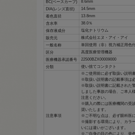
8.6mm
BC(ベースカーブ)
14.5mm
DIA(レンズ直径)
13.8mm
着色直径
38.0％
含水率
塩化ナトリウム
保存液成分
株式会社エヌ・アイ・アイ
販売元
単回使用（非）視力補正用色
一般名称
高度医療管理機器
区分
22500BZX00009000
医療機器承認番号
使い捨てコンタクト
分類
※ご使用前に必ず取扱い説明
※取扱い説明書の記載事項は
※取扱い説明書に記載された
しました事故の場合、ご本人
注意ください。
※購入の際には医療機関の受
奨いたします。
注意事項
※ご不明な点は、必ず眼科医
※撮影する環境により、カラ
いには違いがございます。
※ご自身の目の色により、発