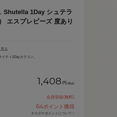
utella 1Day シュテラ
0） エスプレビーズ 度あり
を見る
マイティ1Dayカラコン。
1,408
円
(税込)
会員登録(無料)
64
ポイント獲得
オカダヤポイントについて >