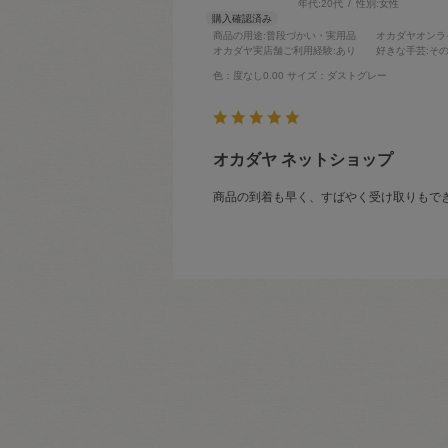
年代:
20代
性別:
女性
商品の用途
:普段づかい・実用品
オカダヤオンラ
オカダヤ実店舗ご利用経験
:あり
好きな手芸
:そ
色：度なし0.00
サイズ：ダストグレー
オカダヤ ネットショップ
商品の到着も早く、すばやく受け取りもで