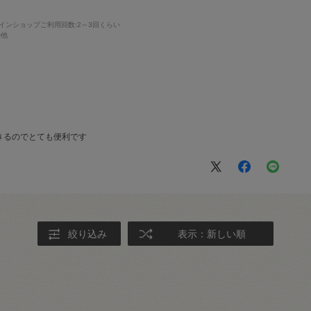
インショップご利用回数
:2～3回くらい
の他
きるのでとても便利です
絞り込み
表示：新しい順