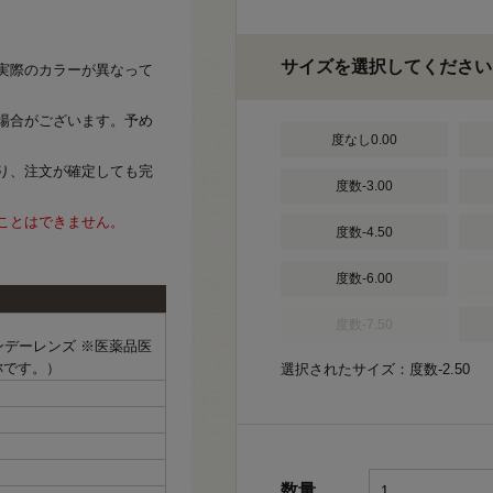
サイズを選択してください
実際のカラーが異なって
場合がございます。予め
度なし0.00
り、注文が確定しても完
度数-3.00
ことはできません。
度数-4.50
度数-6.00
度数-7.50
ワンデーレンズ ※医薬品医
称です。）
選択されたサイズ：度数-2.50
数量