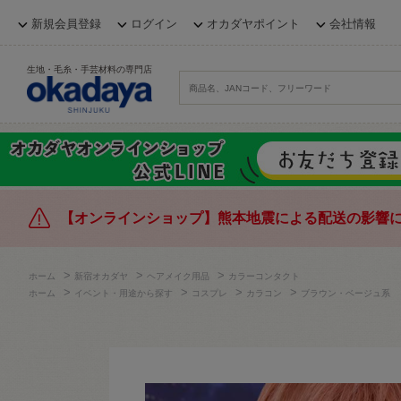
新規会員登録
ログイン
オカダヤポイント
会社情報
生地・毛糸・手芸材料の専門店
【オンラインショップ】熊本地震による配送の影響
>
>
>
ホーム
新宿オカダヤ
ヘアメイク用品
カラーコンタクト
>
>
>
>
ホーム
イベント・用途から探す
コスプレ
カラコン
ブラウン・ベージュ系