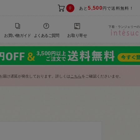
5,500
0
あと
円で送料無料！
下着・ランジェリーの
お買い物ガイド
よくあるご質問
お取り寄せ
お届け遅延が発生しております。詳しくは
こちら
をご確認くださいませ。