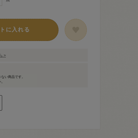
トに入れる
 >
きない商品です。
い。