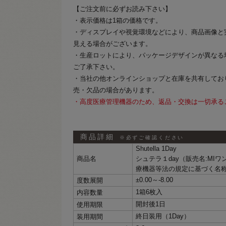
【ご注文前に必ずお読み下さい】
・表示価格は1箱の価格です。
・ディスプレイや視覚環境などにより、商品画像と
見える場合がございます。
・生産ロットにより、パッケージデザインが異なる
ご了承下さい。
・当社の他オンラインショップと在庫を共有してお
売・欠品の場合があります。
・高度医療管理機器のため、返品・交換は一切承る
商品詳細
※必ずご確認ください
Shutella 1Day
商品名
シュテラ１day（販売名:MI
療機器等法の規定に基づく名
±0.00～‐8.00
度数展開
1箱6枚入
内容数量
開封後1日
使用期限
終日装用（1Day）
装用期間