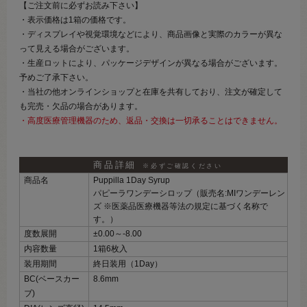
【ご注文前に必ずお読み下さい】
・表示価格は1箱の価格です。
・ディスプレイや視覚環境などにより、商品画像と実際のカラーが異な
って見える場合がございます。
・生産ロットにより、パッケージデザインが異なる場合がございます。
予めご了承下さい。
・当社の他オンラインショップと在庫を共有しており、注文が確定して
も完売・欠品の場合があります。
・高度医療管理機器のため、返品・交換は一切承ることはできません。
商品詳細
※必ずご確認ください
商品名
Puppilla 1Day Syrup
パピーラワンデーシロップ（販売名:MIワンデーレン
ズ ※医薬品医療機器等法の規定に基づく名称で
す。）
度数展開
±0.00～‐8.00
内容数量
1箱6枚入
装用期間
終日装用（1Day）
BC(ベースカー
8.6mm
ブ)