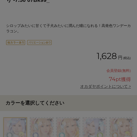
り -7.50 07Bk99_
シロップみたいに甘くて子犬みたいに潤んだ瞳になれる！高発色ワンデーカ
ラコン。
1,628
円
(税込)
会員登録(無料)
74
pt獲得
オカダヤポイントについて >
カラーを選択してください