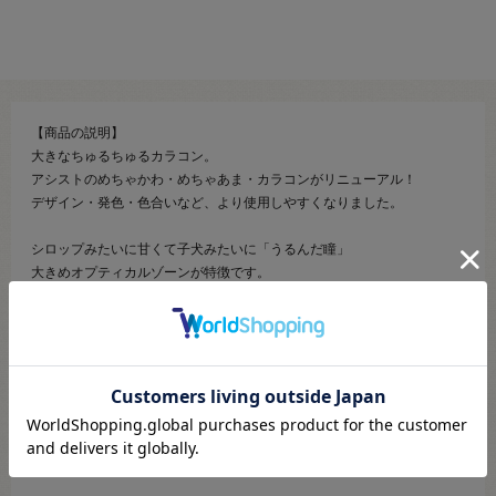
【商品の説明】
大きなちゅるちゅるカラコン。
アシストのめちゃかわ・めちゃあま・カラコンがリニューアル！
デザイン・発色・色合いなど、より使用しやすくなりました。
シロップみたいに甘くて子犬みたいに「うるんだ瞳」
大きめオプティカルゾーンが特徴です。
キャンディみたいに大きな黒目。
ぷるぷるで美味しそうな高発色カラー。
お砂糖のカケラみたいな、ほんのりキラキラデザイン。
ちゅるちゅるで大きな黒目のかわいい瞳に仕上げます！
かわいい女の子キャラにおすすめのレンズです。