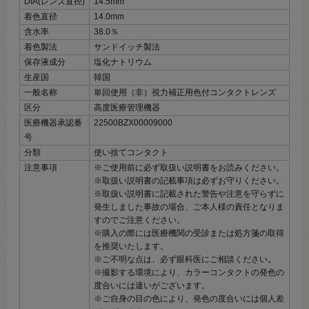
DIA(レンズ直径)
14.5mm
着色直径
14.0mm
含水率
38.0％
着色製法
サンドイッチ製法
保存液成分
塩化ナトリウム
生産国
韓国
一般名称
単回使用（非）視力補正用色付コンタクトレンズ
区分
高度医療管理機器
医療機器承認番
22500BZX00009000
号
分類
使い捨てコンタクト
注意事項
※ご使用前に必ず取扱い説明書をお読みください。
※取扱い説明書の記載事項は必ずお守りください。
※取扱い説明書に記載された警告や注意を守らずに
発生しました事故の場合、ご本人様の責任となりま
すのでご注意ください。
※購入の際には医療機関の受診または処方箋の取得
を推奨いたします。
※ご不明な点は、必ず眼科医にご相談ください。
※撮影する環境により、カラーコンタクトの発色の
度合いには違いがございます。
※ご自身の目の色により、発色の度合いには個人差