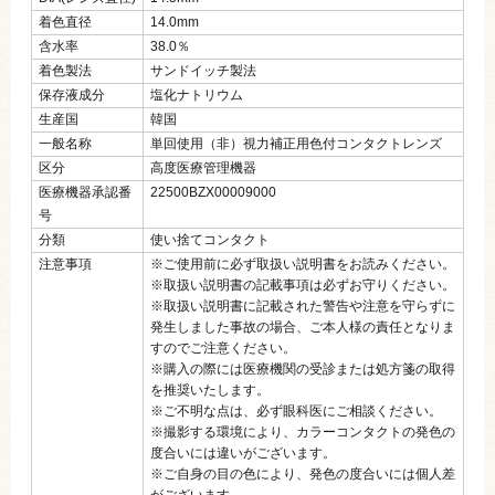
着色直径
14.0mm
含水率
38.0％
着色製法
サンドイッチ製法
保存液成分
塩化ナトリウム
生産国
韓国
一般名称
単回使用（非）視力補正用色付コンタクトレンズ
区分
高度医療管理機器
医療機器承認番
22500BZX00009000
号
分類
使い捨てコンタクト
注意事項
※ご使用前に必ず取扱い説明書をお読みください。
※取扱い説明書の記載事項は必ずお守りください。
※取扱い説明書に記載された警告や注意を守らずに
発生しました事故の場合、ご本人様の責任となりま
すのでご注意ください。
※購入の際には医療機関の受診または処方箋の取得
を推奨いたします。
※ご不明な点は、必ず眼科医にご相談ください。
※撮影する環境により、カラーコンタクトの発色の
度合いには違いがございます。
※ご自身の目の色により、発色の度合いには個人差
がございます。