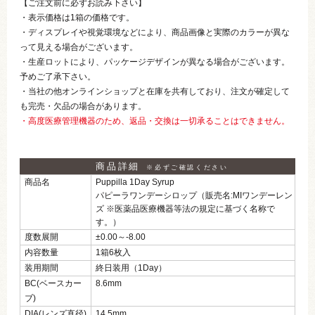
【ご注文前に必ずお読み下さい】
・表示価格は1箱の価格です。
・ディスプレイや視覚環境などにより、商品画像と実際のカラーが異な
って見える場合がございます。
・生産ロットにより、パッケージデザインが異なる場合がございます。
予めご了承下さい。
・当社の他オンラインショップと在庫を共有しており、注文が確定して
も完売・欠品の場合があります。
・高度医療管理機器のため、返品・交換は一切承ることはできません。
商品詳細
※必ずご確認ください
商品名
Puppilla 1Day Syrup
パピーラワンデーシロップ（販売名:MIワンデーレン
ズ ※医薬品医療機器等法の規定に基づく名称で
す。）
度数展開
±0.00～‐8.00
内容数量
1箱6枚入
装用期間
終日装用（1Day）
BC(ベースカー
8.6mm
ブ)
DIA(レンズ直径)
14.5mm