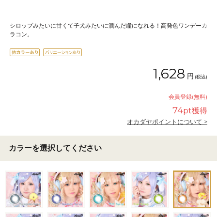
シロップみたいに甘くて子犬みたいに潤んだ瞳になれる！高発色ワンデーカ
ラコン。
1,628
円
(税込)
会員登録(無料)
74
pt獲得
オカダヤポイントについて >
カラーを選択してください