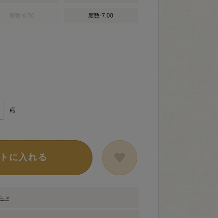
度数-6.50
度数-7.00
点
トに入れる
 >