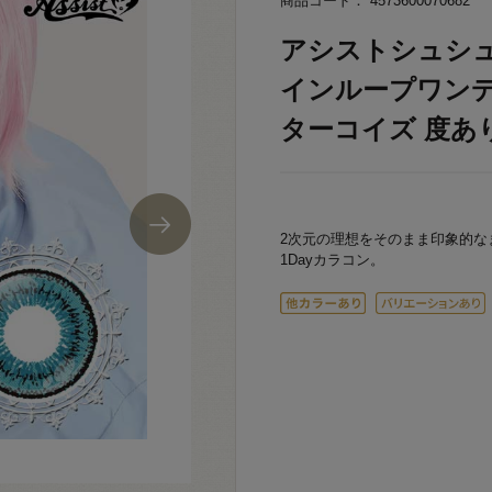
商品コード： 4573600070682
アシストシュシュ Tw
インループワンデー
ターコイズ 度あり -2
2次元の理想をそのまま印象的な
1Dayカラコン。