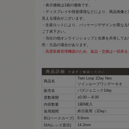
・表示価格は1箱の価格です。
・ディスプレイや視覚環境などにより、商品画像と
見える場合がございます。
・生産ロットにより、パッケージデザインが異なる
ご了承下さい。
・当社の他オンラインショップと在庫を共有してお
売・欠品の場合があります。
・高度医療管理機器のため、返品・交換は一切承る
商品詳細
※必ずご確認ください
Twin Loop 1Day Neo
商品名
ツインループワンデーネオ
パズジェニック1day
販売名
±0.00～‐8.00
度数展開
1箱6枚入
内容数量
終日装用（1Day）
装用期間
8.6mm
BC(ベースカーブ)
14.2mm
DIA(レンズ直径)