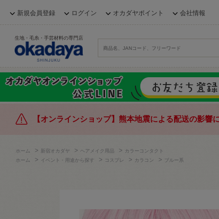
新規会員登録
ログイン
オカダヤポイント
会社情報
生地・毛糸・手芸材料の専門店
【オンラインショップ】熊本地震による配送の影響
>
>
>
ホーム
新宿オカダヤ
ヘアメイク用品
カラーコンタクト
>
>
>
>
ホーム
イベント・用途から探す
コスプレ
カラコン
ブルー系