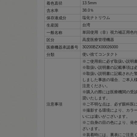
13.5mm
着色直径
38.0％
含水率
塩化ナトリウム
保存液成分
台湾
生産国
単回使用（非）視力補正用色
一般名称
高度医療管理機器
区分
30200BZX00026000
医療機器承認番号
使い捨てコンタクト
分類
※ご使用前に必ず取扱い説明
※取扱い説明書の記載事項は
※取扱い説明書に記載された
しました事故の場合、ご本人
注意ください。
※購入の際には医療機関の受
奨いたします。
注意事項
※ご不明な点は、必ず眼科医
※撮影する環境により、カラ
いには違いがございます。
※ご自身の目の色により、発
ざいます。
※装着時には、裏表にご注意