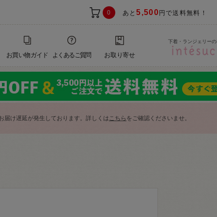
5,500
0
あと
円で送料無料！
下着・ランジェリーの
お買い物ガイド
よくあるご質問
お取り寄せ
お届け遅延が発生しております。詳しくは
こちら
をご確認くださいませ。