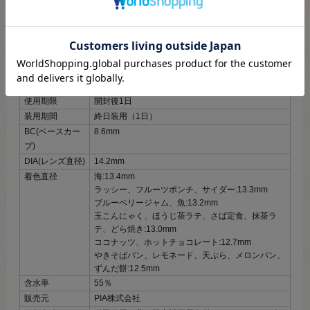
商品詳細
※必ずご確認ください
販売名
ピアコンタクトアクア
度数展開
±0.00～-10.00
内容数量
1箱10枚入
使用期限
開封後1日
装用期間
終日装用（1日）
BC(ベースカー
8.6mm
ブ)
DIA(レンズ直径)
14.2mm
着色直径
海:13.4mm
ラッシー、フルーツポンチ、サイダー:13.3mm
ブルーベリージャム、魚:13.2mm
玉こんにゃく、ほうじ茶ラテ、さば定食、抹茶ラ
テ、どら焼き:13.0mm
ココナッツ、ホットチョコレート:12.7mm
やきそばパン、レモネード、天ぷら、メロンパン、
ずんだ餅:12.5mm
含水率
55％
販売元
PIA株式会社