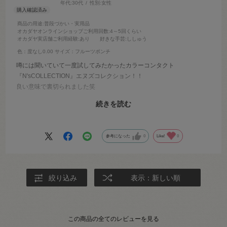
年代:
30代
性別:
女性
商品の用途
:普段づかい・実用品
オカダヤオンラインショップご利用回数
:4～5回くらい
オカダヤ実店舗ご利用経験
:あり
好きな手芸
:ししゅう
色：度なし0.00
サイズ：フルーツポンチ
噂には聞いていて一度試してみたかったカラーコンタクト
『N'sCOLLECTION』エヌズコレクション！！
良い意味で裏切られました笑
予想以上の発色で、カラーコンタクト特有の違和感もなく心地よく使
続きを読む
用出来ました^ ^
リーズナブルに価格なので、その他カラーも試してみようどん思いま
す。
参考になった
0
Like!
0
絞り込み
表示：新しい順
この商品の全てのレビューを見る