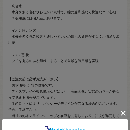
・高含水
水分を多く含むやわらかい素材で、瞳に違和感なく快適なつけ心地
＊装用感には個人差があります。
・イオン性レンズ
水分を多く含み酸素を通しやすいため瞳への負担が少なく、快適な装
用感
・レンズ形状
フチを丸みのある形状にすることで自然な装用感を実現
【ご注文前に必ずお読み下さい】
・表示価格は1箱の価格です。
・ディスプレイや視覚環境などにより、商品画像と実際のカラーが異な
って見える場合がございます。
・生産ロットにより、パッケージデザインが異なる場合がございます。
予めご了承下さい。
・当社の他オンラインショップと在庫を共有しており、注文が確定して
も完売・欠品の場合があります。
・高度医療管理機器のため、返品・交換は一切承ることはできません。