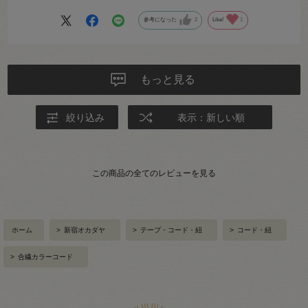
参考になった
2
Like!
1
もっと見る
絞り込み
表示：新しい順
この商品の全てのレビューを見る
ホーム
>
新宿オカダヤ
>
テープ・コード・紐
>
コード・紐
>
合繊カラーコード