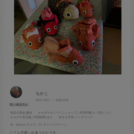
ちかこ
年代:
70代～
性別:
女性
商品の用途
:趣味
オカダヤオンラインショップご利用回数
:4～5回くらい
オカダヤ実店舗ご利用経験
:あり
好きな手芸
:パッチワーク
色：約2mm
サイズ：27.オリーブグリーン
とても可愛い出来上がりです。