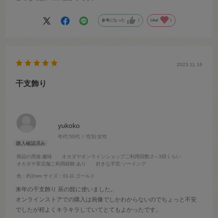
参考になった
1
Like!
1
2023.11.16
干支飾り
yukoko
年代:
50代
性別:
女性
商品の用途
:趣味
オカダヤオンラインショップご利用回数
:2～3回くらい
オカダヤ実店舗ご利用経験
:あり
好きな手芸
:ソーイング
色：約2mm
サイズ：01-G.ゴールド
来年の干支飾り 辰の髭に使いました。
オンラインストアでの購入は画像でしかわからないのでちょっと不安
でしたが程よくキラキラしていてとてもよかったです。