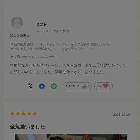
pote
年代:
50代
性別:
女性
商品の用途
:趣味
オカダヤオンラインショップご利用回数
:はじめて
オカダヤ実店舗ご利用経験
:あり
好きな手芸
:ソーイング
色：約1mm
サイズ：11.ムラサキ
本格的なお守りを作りたくて、こちらのコードで二重叶結びを作って
お守りのひもにしました。満足な仕上がりになりました。
参考になった
0
Like!
0
2023.12.15
金魚縫いました