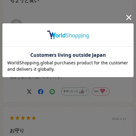
ちょうど良い
だいふく
年代:
30代
性別:
女性
商品の用途
:普段づかい・実用品
オカダヤオンラインショップご利用回数
:その他
オカダヤ実店舗ご利用経験
:あり
好きな手芸
:編み物
色：約2mm
サイズ：14.ブラック
巾着の口に使うのに購入しました。
適度な腰があり扱いやすいです。
参考になった
0
Like!
0
2024.4.12
お守り