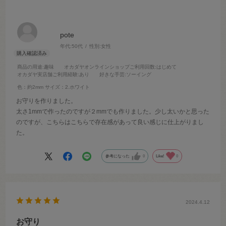
pote
年代:
50代
性別:
女性
商品の用途
:趣味
オカダヤオンラインショップご利用回数
:はじめて
オカダヤ実店舗ご利用経験
:あり
好きな手芸
:ソーイング
色：約2mm
サイズ：2.ホワイト
お守りを作りました。
太さ1mmで作ったのですが２mmでも作りました。少し太いかと思った
のですが、こちらはこちらで存在感があって良い感じに仕上がりまし
た。
参考になった
0
Like!
0
2024.4.12
お守り