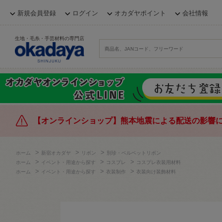
新規会員登録
ログイン
オカダヤポイント
会社情報
生地・毛糸・手芸材料の専門店
【オンラインショップ】熊本地震による配送の影響
>
>
>
ホーム
新宿オカダヤ
リボン
別珍・ベルベットリボン
>
>
>
ホーム
イベント・用途から探す
コスプレ
コスプレ衣装用材料
>
>
>
ホーム
イベント・用途から探す
衣装制作
衣装向け装飾材料