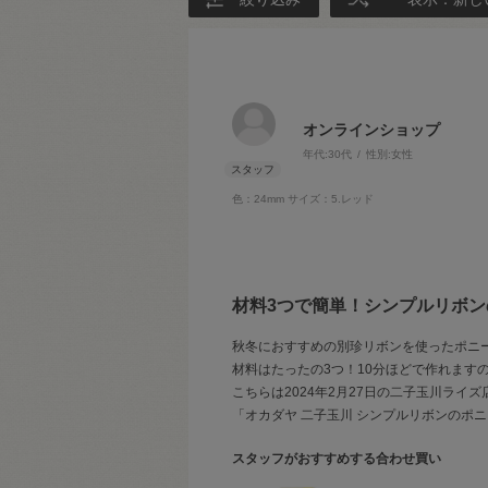
オンラインショップ
年代:
30代
性別:
女性
色：24mm
サイズ：5.レッド
材料3つで簡単！シンプルリボ
秋冬におすすめの別珍リボンを使ったポニ
材料はたったの3つ！10分ほどで作れます
こちらは2024年2月27日の二子玉川ライ
「オカダヤ 二子玉川 シンプルリボンのポ
スタッフがおすすめする合わせ買い