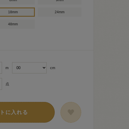
6mm
9mm
18mm
24mm
48mm
m
cm
点
トに入れる