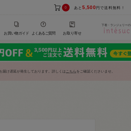
5,500
0
あと
円で送料無料！
下着・ランジェリーの
お買い物ガイド
よくあるご質問
お取り寄せ
お届け遅延が発生しております。詳しくは
こちら
をご確認くださいませ。