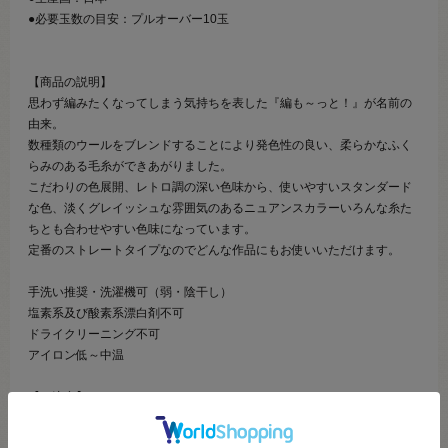
●必要玉数の目安：プルオーバー10玉
【商品の説明】
思わず編みたくなってしまう気持ちを表した『編も～っと！』が名前の
由来。
数種類のウールをブレンドすることにより発色性の良い、柔らかなふく
らみのある毛糸ができあがりました。
こだわりの色展開、レトロ調の深い色味から、使いやすいスタンダード
な色、淡くグレイッシュな雰囲気のあるニュアンスカラーいろんな糸た
ちとも合わせやすい色味になっています。
定番のストレートタイプなのでどんな作品にもお使いいただけます。
手洗い推奨・洗濯機可（弱・陰干し）
塩素系及び酸素系漂白剤不可
ドライクリーニング不可
アイロン低～中温
【ご注意】
濃色品は染料の性質上、色落ちしやすいので、白・淡色品と分けて洗っ
て下さい。