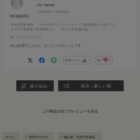
no name
年代:
60代
性別:
女性
商品の用途
:趣味
オカダヤオンラインショップご利用回数
:4～5回くらい
オカダヤ実店舗ご利用経験
:なし
好きな手芸
:編み物
色：1.オールドローズ
色は綺麗でしたが、けっこう太かったです
参考になった
1
Like!
2
絞り込み
表示：新しい順
この商品の全てのレビューを見る
ホーム
>
新宿オカダヤ
>
編み物・毛糸手芸用品