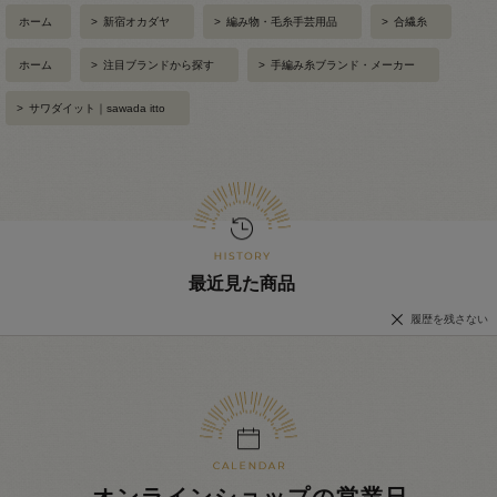
ホーム
>
新宿オカダヤ
>
編み物・毛糸手芸用品
>
合繊糸
ホーム
>
注目ブランドから探す
>
手編み糸ブランド・メーカー
>
サワダイット｜sawada itto
最近見た商品
履歴を残さない