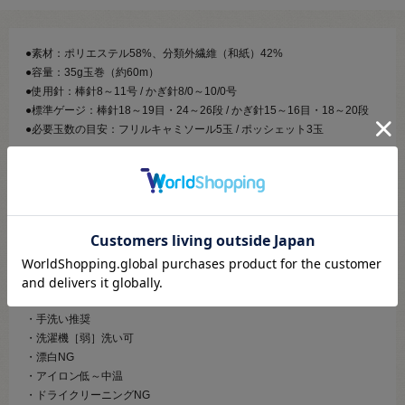
●素材：ポリエステル58%、分類外繊維（和紙）42%
●容量：35g玉巻（約60m）
●使用針：棒針8～11号 / かぎ針8/0～10/0号
●標準ゲージ：棒針18～19目・24～26段 / かぎ針15～16目・18～20段
●必要玉数の目安：フリルキャミソール5玉 / ポッシェット3玉
【商品の説明】
日本の伝統素材［和紙］を使った、軽くてハリのあるリリヤン糸。
麻に似た風合いでサラッと軽く、しっかり編めばバッグや小物にゆるく
編めば夏のウェアなど様々な作品でお使いいただけます。
和紙とポリエステルの撚糸により吸水速乾性も抜群、洗濯機で洗うこと
も可能な万能素材です。
・手洗い推奨
・洗濯機［弱］洗い可
・漂白NG
・アイロン低～中温
・ドライクリーニングNG