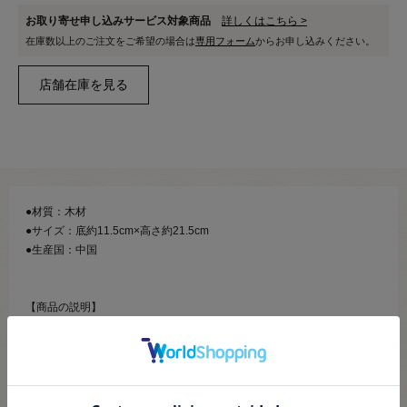
お取り寄せ申し込みサービス対象商品
詳しくはこちら >
在庫数以上のご注文をご希望の場合は
専用フォーム
からお申し込みください。
●材質：木材
●サイズ：底約11.5cm×高さ約21.5cm
●生産国：中国
【商品の説明】
一つもっているととっても便利、飾っても可愛いヤーンスタンドです。
コンパクトなサイズでコーン糸はもちろん、様々な形状の玉巻きの糸に
も使うことができます。
毛糸の大きさによって2段積んで引き揃え作品にも使えます。
すべり止め付きなので安定感も◎。