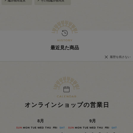
>
編み物用道具
>
その他編み物用具
最近見た商品
履歴を残さない
オンラインショップの営業日
8
月
9
月
SUN
MON
TUE
WED
THU
FRI
SAT
SUN
MON
TUE
WED
THU
FRI
SAT