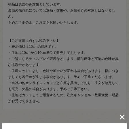
検品は表面のみ対象としています。
裏面の傷汚れについては返品・交換や、お値引きの対象とはなりませ
ん。
予めご了承の上、ご注文をお願いいたします。
【ご注文前に必ずお読み下さい】
・表示価格は10cmの価格です。
・生地は10cmから10cm単位で販売しております。
・ご覧になるディスプレイ環境などにより、商品画像と実物の色味が異
なる場合があります。
・生産ロットにより、色味や風合いが変わる場合があります。幅につき
ましても若干差が生じる場合があります。予めご了承くださいませ。
・当社の他オンラインショップと在庫を共有しており、注文が確定して
も完売・欠品の場合があります。予めご了承下さい。
・生地はカットしてご用意するため、注文キャンセル・数量変更・返品
がお受けできません。