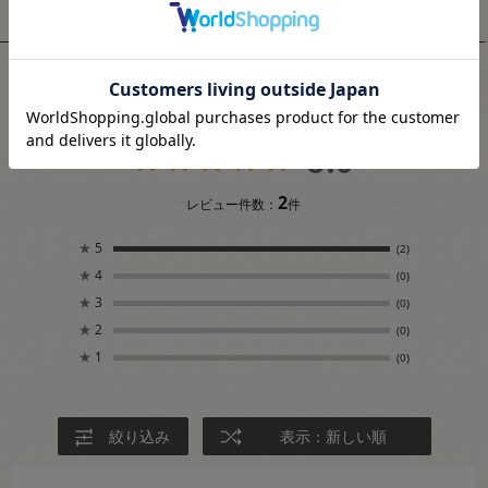
ユーザーレビュー
5.0
2
レビュー件数：
件
★
5
(2)
★
4
(0)
★
3
(0)
★
2
(0)
★
1
(0)
絞り込み
表示：新しい順