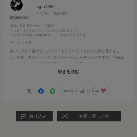
agfa1936
年代:
50代
性別:
男性
商品の用途
:普段づかい・実用品
オカダヤオンラインショップご利用回数
:はじめて
オカダヤ実店舗ご利用経験
:なし
好きな手芸
:その他
サイズ：2.金茶
古いイタリア製のランプシェードがくすんできたので張り替えまし
た。以前は多分これと同じ生地のベージュを使ったのですが、今回は
シックゴールド。雰囲気が変わったので今後はシャンデリアのシェー
ドも換えてみようと思っています。製品自体はこれ以外は無いだろう
続きを読む
と思えるほど良いと思われます。
参考になった
2
Like!
0
絞り込み
表示：新しい順