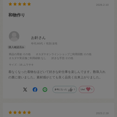
2026.2.10
和物作り
お針さん
年代:
60代
性別:
女性
商品の用途
:その他
オカダヤオンラインショップご利用回数
:その他
オカダヤ実店舗ご利用経験
:なし
好きな手芸
:その他
サイズ：16.ムラサキ
着なくなった着物をほどいて好きな針仕事を楽しんでます。数珠入れ
の裏に使いました。素材感がとても良く品良く出来上がりました。
参考になった
0
Like!
0
2023.2.19