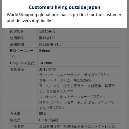
商品詳細
※必ずご確認ください
販売名
ピアコンタクトアクア
度数展開
±0.00～-10.00
内容数量
1箱10枚入
使用期限
開封後1日
装用期間
終日装用（1日）
BC(ベースカー
8.6mm
ブ)
DIA(レンズ直径)
14.2mm
着色直径
海:13.4mm
ラッシー、フルーツポンチ、サイダー:13.3mm
ブルーベリージャム、魚:13.2mm
玉こんにゃく、ほうじ茶ラテ、さば定食、抹茶ラ
テ、どら焼き:13.0mm
ココナッツ、ホットチョコレート:12.7mm
やきそばパン、レモネード、天ぷら、メロンパン、
ずんだ餅:12.5mm
含水率
55％
販売元
PIA株式会社
一般名称
単回使用（非）視力補正用色付コンタクトレンズ