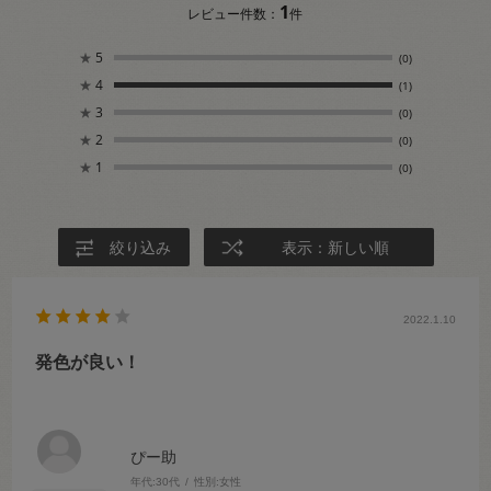
1
レビュー件数：
件
★
5
(0)
★
4
(1)
★
3
(0)
★
2
(0)
★
1
(0)
絞り込み
表示：新しい順
2022.1.10
発色が良い！
ぴー助
年代:
30代
性別:
女性