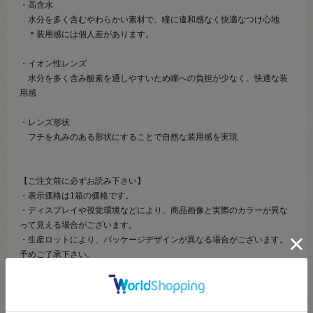
・高含水
水分を多く含むやわらかい素材で、瞳に違和感なく快適なつけ心地
＊装用感には個人差があります。
・イオン性レンズ
水分を多く含み酸素を通しやすいため瞳への負担が少なく、快適な装
用感
・レンズ形状
フチを丸みのある形状にすることで自然な装用感を実現
【ご注文前に必ずお読み下さい】
・表示価格は1箱の価格です。
・ディスプレイや視覚環境などにより、商品画像と実際のカラーが異な
って見える場合がございます。
・生産ロットにより、パッケージデザインが異なる場合がございます。
予めご了承下さい。
・当社の他オンラインショップと在庫を共有しており、注文が確定して
も完売・欠品の場合があります。
・高度医療管理機器のため、返品・交換は一切承ることはできません。