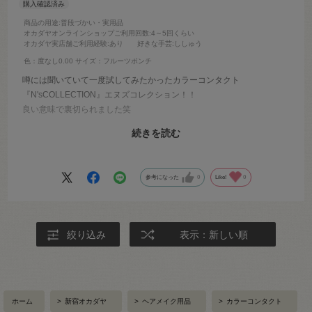
商品の用途
:普段づかい・実用品
オカダヤオンラインショップご利用回数
:4～5回くらい
オカダヤ実店舗ご利用経験
:あり
好きな手芸
:ししゅう
色：度なし0.00
サイズ：フルーツポンチ
噂には聞いていて一度試してみたかったカラーコンタクト
『N'sCOLLECTION』エヌズコレクション！！
良い意味で裏切られました笑
予想以上の発色で、カラーコンタクト特有の違和感もなく心地よく使
続きを読む
用出来ました^ ^
リーズナブルに価格なので、その他カラーも試してみようどん思いま
す。
参考になった
0
Like!
0
絞り込み
表示：新しい順
ホーム
>
新宿オカダヤ
>
ヘアメイク用品
>
カラーコンタクト