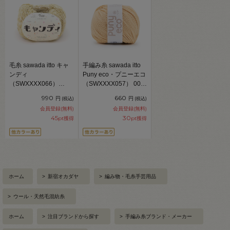
毛糸 sawada itto キャ
手編み糸 sawada itto
ンディ
Puny eco・プニーエコ
（SWXXXX066）
（SWXXXX057） 009.
ME05.バナナラテ
マヨネーズ 06Co99_
990
660
円
円
(税込)
(税込)
06Co99_
会員登録(無料)
会員登録(無料)
45
30
pt獲得
pt獲得
ホーム
>
新宿オカダヤ
>
編み物・毛糸手芸用品
>
ウール・天然毛混紡糸
ホーム
>
注目ブランドから探す
>
手編み糸ブランド・メーカー