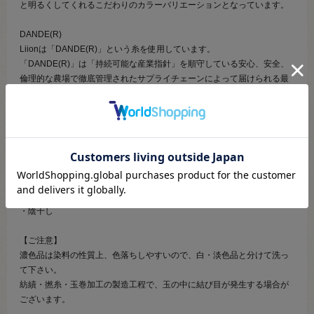
と明るくしてくれるこだわりのカラーバリエーションとなっています。
DANDE(R)
Liionは「DANDE(R)」という糸を使用しています。
「DANDE(R)」は「持続可能な産業指針」を順守している安心、安全、
倫理的な農場で徹底管理されたサプライチェーンによって届けられる最
高品質のモヘヤ原毛の中でも若いアンゴラ山羊から、彼らの体を傷つけ
ることなく刈り取られる貴重な"キッドモヘヤ"を使用しています。
【お手入れ】
・手洗い推奨
・漂白NG
・アイロン低～中温
・ドライクリーニングNG
・陰干し
【ご注意】
濃色品は染料の性質上、色落ちしやすいので、白・淡色品と分けて洗っ
て下さい。
紡績・撚糸・玉巻加工の製造工程で、玉の中に結び目が発生する場合が
ございます。