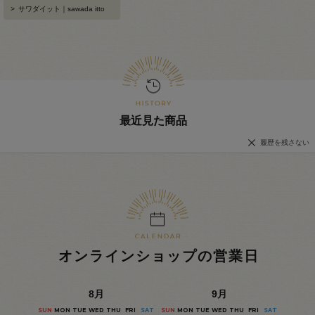
>
サワダイット｜sawada itto
最近見た商品
履歴を残さない
オンラインショップの営業日
8
月
9
月
SUN
MON
TUE
WED
THU
FRI
SAT
SUN
MON
TUE
WED
THU
FRI
SAT