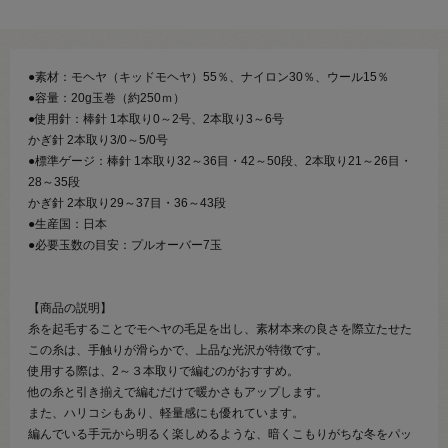
●素材：モヘヤ（キッドモヘヤ）55％、ナイロン30％、ウール15％
●容量：20g玉巻（約250ｍ）
●使用針：棒針 1本取り0～2号、2本取り3～6号
かぎ針 2本取り3/0～5/0号
●標準ゲージ：棒針 1本取り32～36目・42～50段、2本取り21～26目・
28～35段
かぎ針 2本取り29～37目・36～43段
●生産国：日本
●必要玉数の目安：プルオーバー7玉
【商品の説明】
糸を起毛することでモヘヤの毛足を出し、素材本来の良さを際立たせた
この糸は、手触りが滑らかで、上品な光沢が特徴です。
使用する際は、2～３本取りで編むのがおすすめ。
他の糸と引き揃えで編むだけで暖かさもアップします。
また、ハリコシもあり、軽量感にも優れています。
編んでいる手元から明るく楽しめるような、暗くこもりがちな冬をパッ