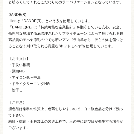
と明るくしてくれるこだわりのカラーバリエーションとなっています。
DANDE(R)
Liionは「DANDE(R)」という糸を使用しています。
「DANDE(R)」は「持続可能な産業指針」を順守している安心、安全、
倫理的な農場で徹底管理されたサプライチェーンによって届けられる最
高品質のモヘヤ原毛の中でも若いアンゴラ山羊から、彼らの体を傷つけ
ることなく刈り取られる貴重な"キッドモヘヤ"を使用しています。
【お手入れ】
・手洗い推奨
・漂白NG
・アイロン低～中温
・ドライクリーニングNG
・陰干し
【ご注意】
濃色品は染料の性質上、色落ちしやすいので、白・淡色品と分けて洗っ
て下さい。
紡績・撚糸・玉巻加工の製造工程で、玉の中に結び目が発生する場合が
ございます。