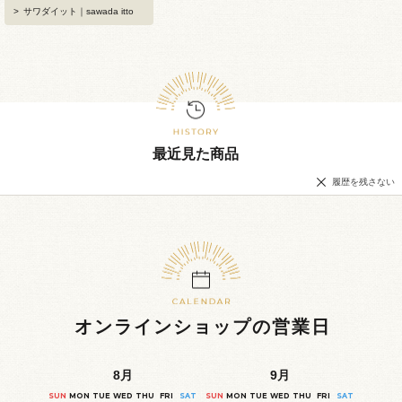
>
サワダイット｜sawada itto
最近見た商品
履歴を残さない
オンラインショップの営業日
8
月
9
月
SUN
MON
TUE
WED
THU
FRI
SAT
SUN
MON
TUE
WED
THU
FRI
SAT