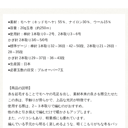
●素材：モヘヤ（キッドモヘヤ）55％、ナイロン30％、ウール15％
●容量：20g玉巻（約250ｍ）
●使用針：棒針 1本取り0～2号、2本取り3～6号
かぎ針 2本取り3/0～5/0号
●標準ゲージ：棒針 1本取り32～36目・42～50段、2本取り21～26目・
28～35段
かぎ針 2本取り29～37目・36～43段
●生産国：日本
●必要玉数の目安：プルオーバー7玉
【商品の説明】
糸を起毛することでモヘヤの毛足を出し、素材本来の良さを際立たせた
この糸は、手触りが滑らかで、上品な光沢が特徴です。
使用する際は、2～３本取りで編むのがおすすめ。
他の糸と引き揃えで編むだけで暖かさもアップします。
また、ハリコシもあり、軽量感にも優れています。
編んでいる手元から明るく楽しめるような、暗くこもりがちな冬をパッ