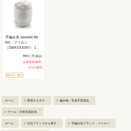
手編み糸 sawada itto
firn・フィルン
（SWXXXX097） 1S.
シルバー 06Co99_
880
円
(税込)
会員登録(無料)
40
pt獲得
ホーム
>
新宿オカダヤ
>
編み物・毛糸手芸用品
>
ウール・天然毛混紡糸
ホーム
>
注目ブランドから探す
>
手編み糸ブランド・メーカー