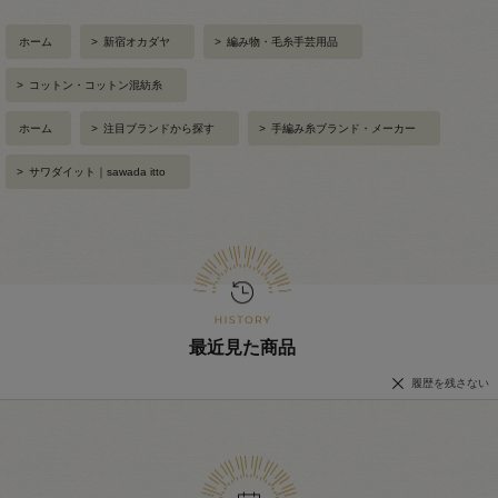
ホーム
>
新宿オカダヤ
>
編み物・毛糸手芸用品
>
コットン・コットン混紡糸
ホーム
>
注目ブランドから探す
>
手編み糸ブランド・メーカー
>
サワダイット｜sawada itto
最近見た商品
履歴を残さない