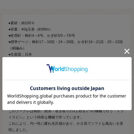
●素材：綿100％
●容量：40g玉巻（約98m）
●使用針：棒針4～6号、かぎ針5/0～7/0号
●標準ゲージ：棒針17～18目・24～26段、かぎ針18～21目・20～22段
（細編み）
●生産国：日本
【商品の説明】
綿花のようにふんわりと柔らかく肌ざわりの良いブークレ糸としっかり
とハリのある麻に似せた加工を施したコットン糸を甘く撚り合わせてで
きた、程よく芯のあるコットン毛糸です。
ブークレ糸が大半を占めますが、チラリと見える麻風の糸が見た目を程
よく引き締めてメリハリのある編地に仕上がります。
このブークレは精紡・撚糸・巻き取りの3工程を1つの機械で行う『トラ
イスピン』という特殊な機械で作っています。
これにより、均一性に優れ光沢感があり、かさ高でソフトな風合いを実
現しました。