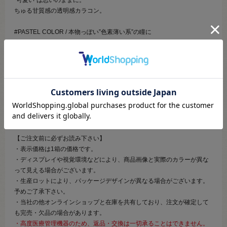
”可愛い”は思いのままに。
ちゅる甘質感の透明感カラコン。
#PASTEL COLOR / 本物っぽい”色素薄い系”の瞳に
高発色のカラコンにありがちな「ベタ塗り感」を抑えたデザイン。
２色のカラーが混ざり合い“鮮やか＆透明感”のある瞳に。
#NATURAL COLOR / 大人っぽ”ニュアンスカラー”
普通のナチュラルカラコンでは物足りない…そんな方にオススメ。
黒目を強調しながら瞳にほんのりニュアンスカラーをプラス。
まるで“本物のハーフ瞳”のような発色と透明感を叶えるレンズです。
【ご注文前に必ずお読み下さい】
・表示価格は1箱の価格です。
・ディスプレイや視覚環境などにより、商品画像と実際のカラーが異な
って見える場合がございます。
・生産ロットにより、パッケージデザインが異なる場合がございます。
予めご了承下さい。
・当社の他オンラインショップと在庫を共有しており、注文が確定して
も完売・欠品の場合があります。
・高度医療管理機器のため、返品・交換は一切承ることはできません。