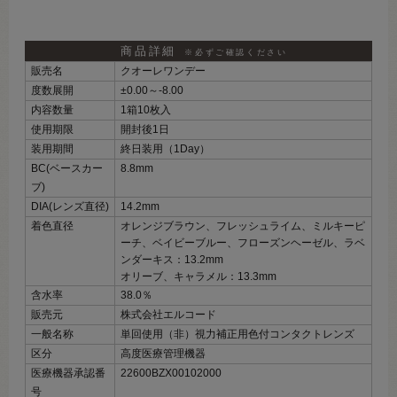
商品詳細
※必ずご確認ください
販売名
クオーレワンデー
度数展開
±0.00～‐8.00
内容数量
1箱10枚入
使用期限
開封後1日
装用期間
終日装用（1Day）
BC(ベースカー
8.8mm
ブ)
DIA(レンズ直径)
14.2mm
着色直径
オレンジブラウン、フレッシュライム、ミルキーピ
ーチ、ベイビーブルー、フローズンヘーゼル、ラベ
ンダーキス：13.2mm
オリーブ、キャラメル：13.3mm
含水率
38.0％
販売元
株式会社エルコード
一般名称
単回使用（非）視力補正用色付コンタクトレンズ
区分
高度医療管理機器
医療機器承認番
22600BZX00102000
号