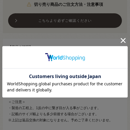
切り売り商品のご注文方法・注意事項
こちらより必ずご確認ください
【商品の説明】
優しい色合いが可愛いチロリアンテープです。
お洋服や小物の装飾はもちろん、アクリルテープに縫い付けてバッグの
持ち手にも♪
直線縫いで付けられるので簡単だけど、そのひと手間でぐっとかわいく
なるアイテムです。
リメイクやアクセサリー作りにもおすすめ！
＜ご注意＞
・製造の工程上、1反の中に繋ぎ目が入る事がございます。
・記載のサイズ幅よりも多少前後する場合がございます。
※上記は返品交換の対象になりません。予めご了承くださいませ。