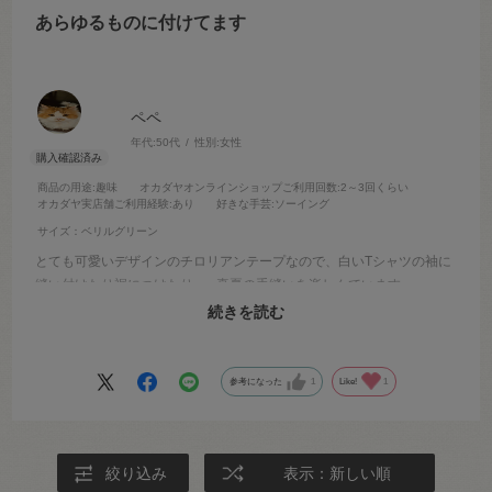
あらゆるものに付けてます
ペペ
年代:
50代
性別:
女性
商品の用途
:趣味
オカダヤオンラインショップご利用回数
:2～3回くらい
オカダヤ実店舗ご利用経験
:あり
好きな手芸
:ソーイング
サイズ：ベリルグリーン
とても可愛いデザインのチロリアンテープなので、白いTシャツの袖に
縫い付けたり裾につけたり...。真夏の手縫いを楽しんでいます。
手縫いで付けますが、針と糸がスッと通りストレスなく縫えます。も
続きを読む
う10個以上買いました。りんごとキウイのデザインが好きです。
参考になった
1
Like!
1
絞り込み
表示：新しい順