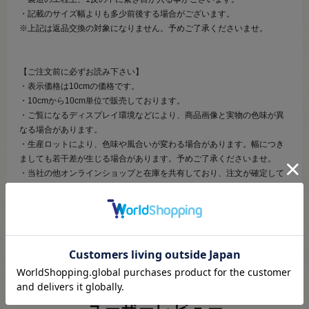
・記載のサイズ幅よりも多少前後する場合がございます。
※上記は返品交換の対象になりません。予めご了承くださいませ。
【ご注文前に必ずお読み下さい】
・表示価格は10cmの価格です。
・10cmから10cm単位で販売しております。
・ご覧になるディスプレイ環境などにより、商品画像と実物の色味が異
なる場合があります。
・生産ロットにより、色味や風合いが変わる場合があります。幅につき
ましても若干差が生じる場合があります。予めご了承くださいませ。
・当社の他オンラインショップと在庫を共有しており、注文が確定して
も完売・欠品の場合があります。予めご了承下さい。
・カットしてご用意するため、注文キャンセル・数量変更・返品がお受
けできません。