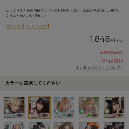
たっぷり大きめの内径デザインの1Dayカラコン。黒目がちの優しい瞳で、
くりんとかわいい印象に。
1,848
円
(税込)
会員登録(無料)
84
pt獲得
オカダヤポイントについて >
カラーを選択してください