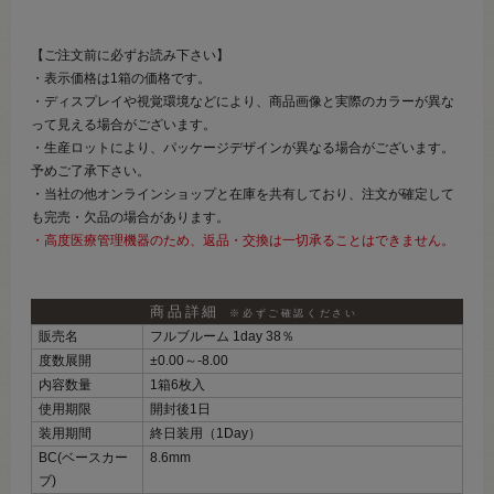
【ご注文前に必ずお読み下さい】
・表示価格は1箱の価格です。
・ディスプレイや視覚環境などにより、商品画像と実際のカラーが異な
って見える場合がございます。
・生産ロットにより、パッケージデザインが異なる場合がございます。
予めご了承下さい。
・当社の他オンラインショップと在庫を共有しており、注文が確定して
も完売・欠品の場合があります。
・高度医療管理機器のため、返品・交換は一切承ることはできません。
商品詳細
※必ずご確認ください
販売名
フルブルーム 1day 38％
度数展開
±0.00～‐8.00
内容数量
1箱6枚入
使用期限
開封後1日
装用期間
終日装用（1Day）
BC(ベースカー
8.6mm
ブ)