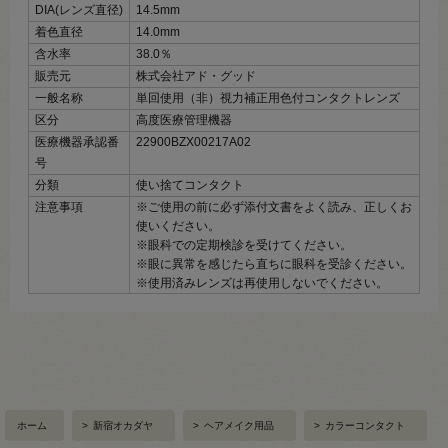
DIA(レンズ直径)
14.5mm
着色直径
14.0mm
含水率
38.0％
販売元
株式会社アド・グッド
一般名称
単回使用（非）視力補正用色付コンタクトレンズ
区分
高度医療管理機器
医療機器承認番
22900BZX00217A02
号
分類
使い捨てコンタクト
注意事項
※ご使用の前に必ず添付文書をよく読み、正しくお
使いください。
※眼科での定期検診を受けてください。
※眼に異常を感じたら直ちに眼科を受診ください。
※使用済みレンズは再使用しないでください。
ホーム
>
新宿オカダヤ
>
ヘアメイク用品
>
カラーコンタクト