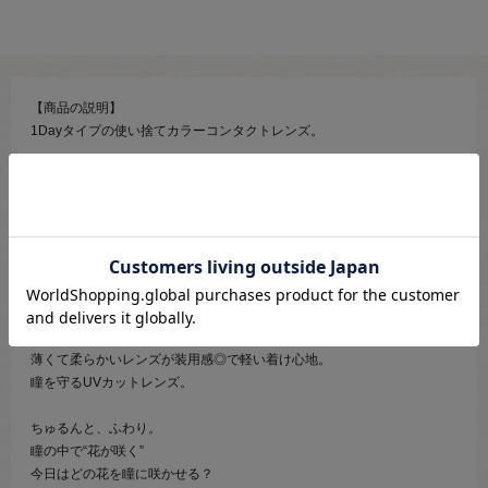
【商品の説明】
1Dayタイプの使い捨てカラーコンタクトレンズ。
“ちゅるんとふわり。優しい瞳へ”
花のような美しい配色と黒目を活かした抜け感デザインで、イキイキと
した瞳に！
たっぷり大きめの内径デザインで黒目がちの、くりんとかわいい印象
に。
こだわり３トーンで華やか×艶やかに。
光を反射したようなデザインで瞳キラキラ。
薄くて柔らかいレンズが装用感◎で軽い着け心地。
瞳を守るUVカットレンズ。
ちゅるんと、ふわり。
瞳の中で“花が咲く”
今日はどの花を瞳に咲かせる？