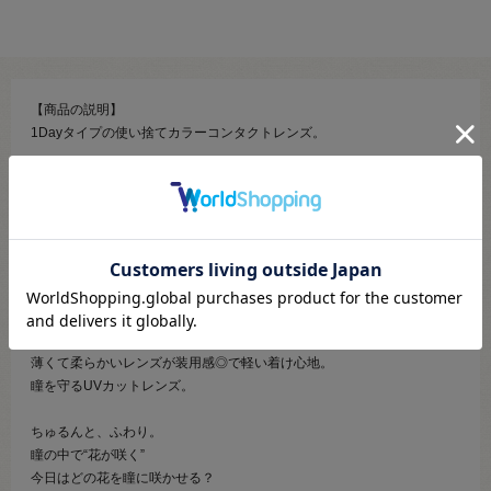
【商品の説明】
1Dayタイプの使い捨てカラーコンタクトレンズ。
“ちゅるんとふわり。優しい瞳へ”
花のような美しい配色と黒目を活かした抜け感デザインで、イキイキと
した瞳に！
たっぷり大きめの内径デザインで黒目がちの、くりんとかわいい印象
に。
こだわり３トーンで華やか×艶やかに。
光を反射したようなデザインで瞳キラキラ。
薄くて柔らかいレンズが装用感◎で軽い着け心地。
瞳を守るUVカットレンズ。
ちゅるんと、ふわり。
瞳の中で“花が咲く”
今日はどの花を瞳に咲かせる？