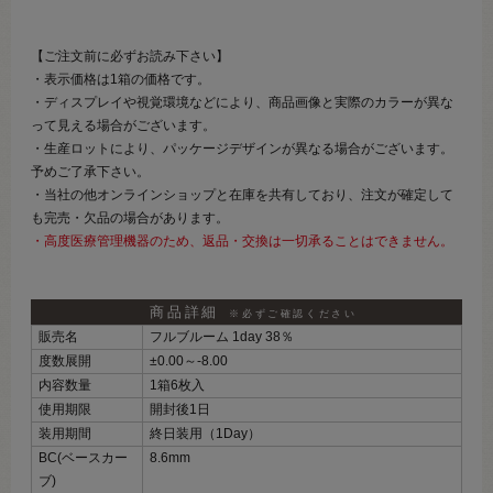
【ご注文前に必ずお読み下さい】
・表示価格は1箱の価格です。
・ディスプレイや視覚環境などにより、商品画像と実際のカラーが異な
って見える場合がございます。
・生産ロットにより、パッケージデザインが異なる場合がございます。
予めご了承下さい。
・当社の他オンラインショップと在庫を共有しており、注文が確定して
も完売・欠品の場合があります。
・高度医療管理機器のため、返品・交換は一切承ることはできません。
商品詳細
※必ずご確認ください
販売名
フルブルーム 1day 38％
度数展開
±0.00～‐8.00
内容数量
1箱6枚入
使用期限
開封後1日
装用期間
終日装用（1Day）
BC(ベースカー
8.6mm
ブ)