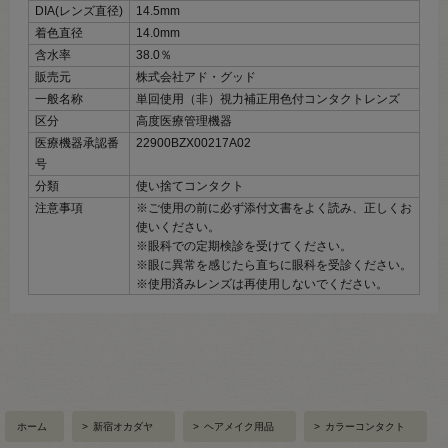
DIA(レンズ直径)
14.5mm
着色直径
14.0mm
含水率
38.0％
販売元
株式会社アド・グッド
一般名称
単回使用（非）視力補正用色付コンタクトレンズ
区分
高度医療管理機器
医療機器承認番
22900BZX00217A02
号
分類
使い捨てコンタクト
注意事項
※ご使用の前に必ず添付文書をよく読み、正しくお
使いください。
※眼科での定期検診を受けてください。
※眼に異常を感じたら直ちに眼科を受診ください。
※使用済みレンズは再使用しないでください。
ホーム
>
新宿オカダヤ
>
ヘアメイク用品
>
カラーコンタクト