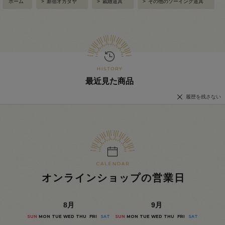
ホーム
>
新宿オカダヤ
>
裁縫道具
>
その他のソーイング道具
最近見た商品
履歴を残さない
オンラインショップの営業日
8
月
9
月
SUN
MON
TUE
WED
THU
FRI
SAT
SUN
MON
TUE
WED
THU
FRI
SAT