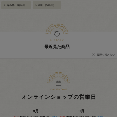
>
編み棒・編み針
>
棒針（5本針）
最近見た商品
履歴を残さない
オンラインショップの営業日
8
月
9
月
SUN
MON
TUE
WED
THU
FRI
SAT
SUN
MON
TUE
WED
THU
FRI
SAT