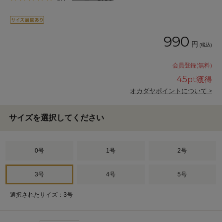
990
円
(税込)
会員登録(無料)
45
pt獲得
オカダヤポイントについて >
サイズを選択してください
0号
1号
2号
3号
4号
5号
選択されたサイズ：3号