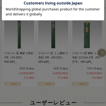
関連商品
クロバー 匠 棒針 2本針
クロバー 匠 ミニ棒針 2
クロバー 匠 棒針 ミニ5
3号（54-203）
本針 3号（54-253）
本針 12.5cm 3号（54-
06Cq99_
06Cq99_
373） 06Cq99_
825
605
990
円
円
円
(税込)
(税込)
(税込)
会員登録(無料)
会員登録(無料)
会員登録(無料)
37
27
45
pt獲得
pt獲得
pt獲得
ユーザーレビュー