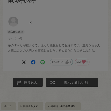
使いやすいです
K
サイズ：5号
糸のすべりが程よくて、握った感触もとても好きです。道具をちゃん
と選ぶことの大切さを実感しました。初心者だからこそなおさら。
参考になった
0
Like!
0
絞り込み
表示：新しい順
ホーム
>
新宿オカダヤ
>
編み物・毛糸手芸用品