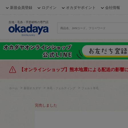
新規会員登録
ログイン
オカダヤポイント
会社情報
生地・毛糸・手芸材料の専門店
【オンラインショップ】熊本地震による配送の影響
>
>
>
ホーム
新宿オカダヤ
羊毛・フェルティング
フェルト羊毛
完売しました