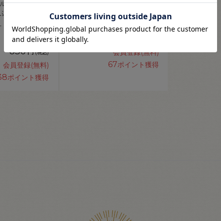
ェルトボールメー
ハマナカ フェルティングニー
ふって（H441-
ドル スターターセット（H441-
_
035） 06Bl99_
1,485
円
(税込)
836
円
会員登録(無料)
(税込)
67
ポイント獲得
会員登録(無料)
38
ポイント獲得