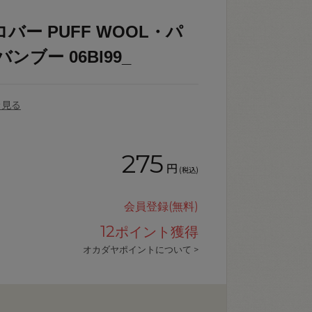
バー PUFF WOOL・パ
バンブー 06Bl99_
を見る
275
円
(税込)
会員登録(無料)
12
ポイント獲得
オカダヤポイントについて >