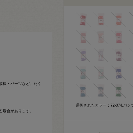
。
模様・パーツなど、たく
。
選択されたカラー：72-874.バン
る場合があります。