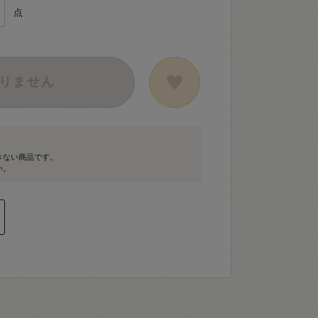
点
りません
きない商品です。
い。