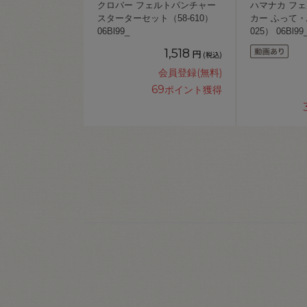
クロバー フェルトパンチャー
ハマナカ フ
スターターセット（58-610）
カー ふって・
06Bl99_
025） 06Bl99
1,518
円
(税込)
会員登録(無料)
69
ポイント獲得