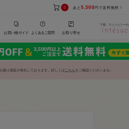
5,500
0
あと
円で送料無料！
下着・ランジェリーの
お買い物ガイド
よくあるご質問
お取り寄せ
お届け遅延が発生しております。詳しくは
こちら
をご確認くださいませ。